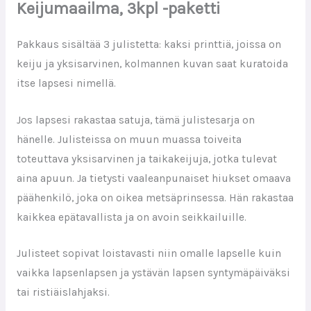
Keijumaailma, 3kpl -paketti
Pakkaus sisältää 3 julistetta: kaksi printtiä, joissa on
keiju ja yksisarvinen, kolmannen kuvan saat kuratoida
itse lapsesi nimellä.
​​Jos lapsesi rakastaa satuja, tämä julistesarja on
hänelle. Julisteissa on muun muassa toiveita
toteuttava yksisarvinen ja taikakeijuja, jotka tulevat
aina apuun. Ja tietysti vaaleanpunaiset hiukset omaava
päähenkilö, joka on oikea metsäprinsessa. Hän rakastaa
kaikkea epätavallista ja on avoin seikkailuille.
Julisteet sopivat loistavasti niin omalle lapselle kuin
vaikka lapsenlapsen ja ystävän lapsen syntymäpäiväksi
tai ristiäislahjaksi.