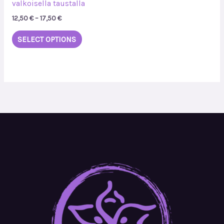
valkoisella taustalla
12,50
€
–
17,50
€
SELECT OPTIONS