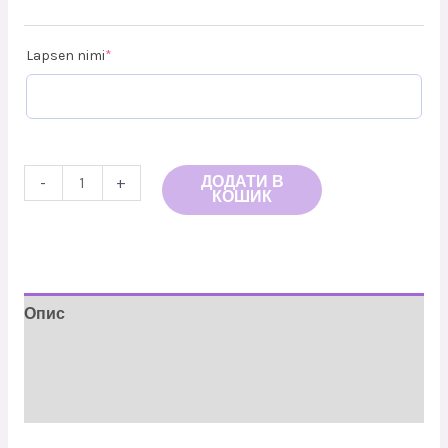
(required)
Lapsen nimi
*
ДОДАТИ В
-
+
КОШИК
Опис
Додаткова інформація
Відгуки (0)