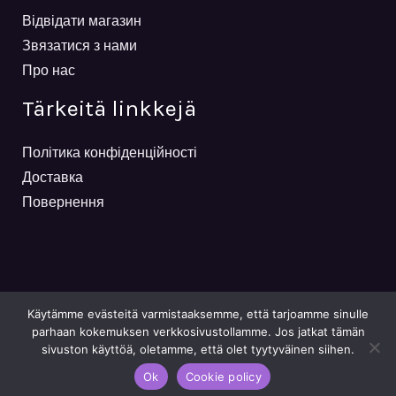
Відвідати магазин
Звязатися з нами
Про нас
Tärkeitä linkkejä
Політика конфіденційності
Доставка
Повернення
Käytämme evästeitä varmistaaksemme, että tarjoamme sinulle
parhaan kokemuksen verkkosivustollamme. Jos jatkat tämän
sivuston käyttöä, oletamme, että olet tyytyväinen siihen.
Powered By Viktoriia Mailnen
Ok
Cookie policy