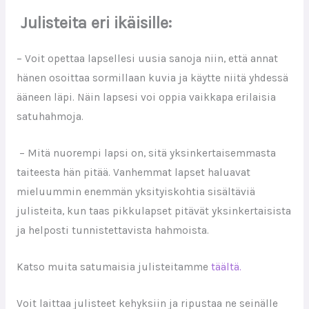
Julisteita eri ikäisille:
– Voit opettaa lapsellesi uusia sanoja niin, että annat
hänen osoittaa sormillaan kuvia ja käytte niitä yhdessä
ääneen läpi. Näin lapsesi voi oppia vaikkapa erilaisia
satuhahmoja.
– Mitä nuorempi lapsi on, sitä yksinkertaisemmasta
taiteesta hän pitää. Vanhemmat lapset haluavat
mieluummin enemmän yksityiskohtia sisältäviä
julisteita
,
kun taas pikkulapset pitävät yksinkertaisista
ja helposti tunnistettavista hahmoista.
Katso muita satumaisia julisteitamme
täältä.
Voit laittaa julisteet kehyksiin ja ripustaa ne seinälle