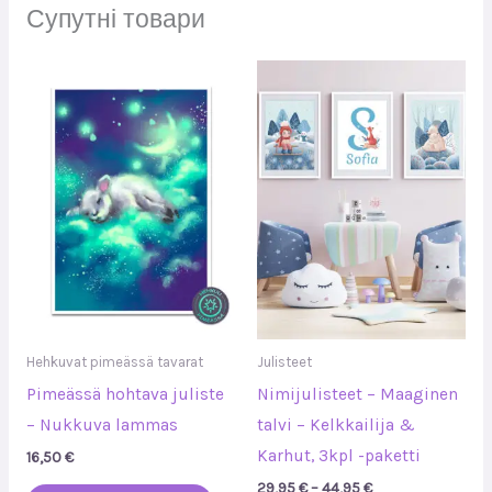
Супутні товари
Діапазон
Цей
цін:
товар
від
29,95 €
має
до
кілька
44,95 €
варіантів.
Параметр
можна
вибрати
на
сторінці
Hehkuvat pimeässä tavarat
Julisteet
товару
Pimeässä hohtava juliste
Nimijulisteet – Maaginen
– Nukkuva lammas
talvi – Kelkkailija &
Karhut, 3kpl -paketti
16,50
€
29,95
€
–
44,95
€