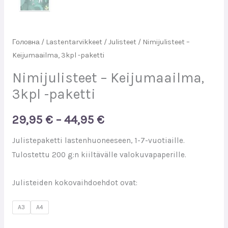
Головна
/
Lastentarvikkeet
/
Julisteet
/ Nimijulisteet –
Keijumaailma, 3kpl -paketti
Nimijulisteet – Keijumaailma,
3kpl -paketti
29,95
€
–
44,95
€
Julistepaketti lastenhuoneeseen, 1-7-vuotiaille.
Tulostettu 200 g:n kiiltävälle valokuvapaperille.
Julisteiden kokovaihdoehdot ovat:
A3
A4