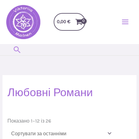
Перейти
до
вмісту
0,00
€
Пошук
Сортовано
за
останнім
Любовні Романи
Показано 1–12 із 26