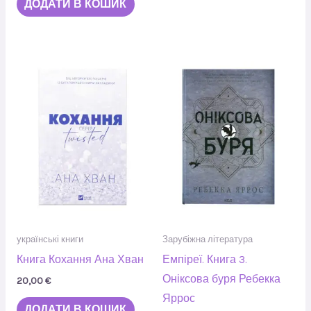
ДОДАТИ В КОШИК
українські книги
Зарубіжна література
Книга Кохання Ана Хван
Емпіреї. Книга 3.
Оніксова буря Ребекка
20,00
€
Яррос
ДОДАТИ В КОШИК