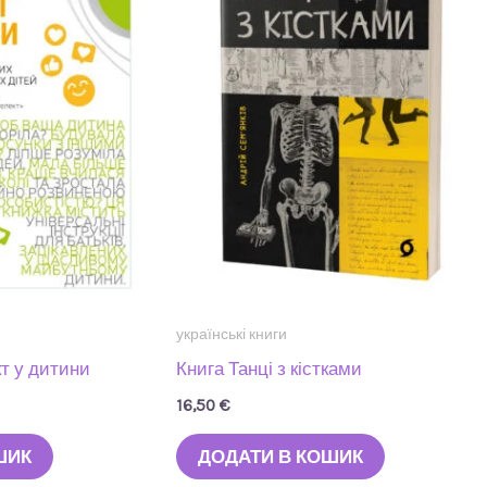
українські книги
т у дитини
Книга Танці з кістками
16,50
€
ШИК
ДОДАТИ В КОШИК