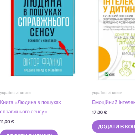
українські книги
українські книги
Книга «Людина в пошуках
Емоційний інтелек
справжнього сенсу»
17,00
€
11,00
€
ДОДАТИ В КО