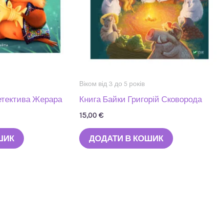
Віком від 3 до 5 років
детектива Жерара
Книга Байки Григорій Сковорода
15,00
€
ШИК
ДОДАТИ В КОШИК