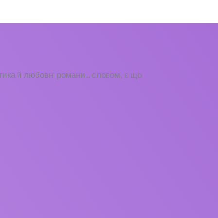
стика й любовні романи… словом, є що