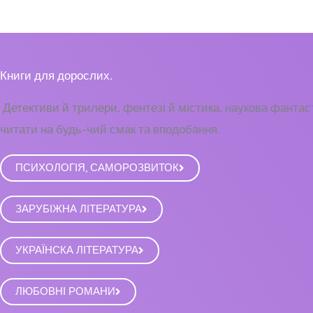
Книги для дорослих.
Детективи й трилери, фентезі й містика, наукова фанта
читати на будь-чий смак та вподобання.
ПСИХОЛОГІЯ, САМОРОЗВИТОК
ЗАРУБІЖНА ЛІТЕРАТУРА
УКРАЇНСКА ЛІТЕРАТУРА
ЛЮБОВНІ РОМАНИ