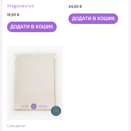
Stegosaurus
24,95
€
19,95
€
ДОДАТИ В КОШИК
ДОДАТИ В КОШИК
Діапазон
Цей
цін:
товар
від
5,00 €
має
до
кілька
11,50 €
варіантів.
Параметри
можна
вибрати
на
сторінці
Canvakset