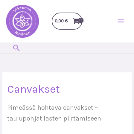
Перейти
до
вмісту
0,00
€
Пошук
Сортовано
за
останнім
Canvakset
Pimeässä hohtava canvakset –
taulupohjat lasten piirtämiseen