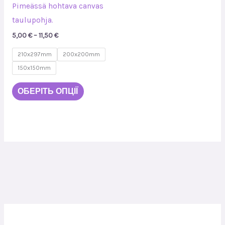
товару
Pimeässä hohtava canvas
taulupohja.
5,00
€
–
11,50
€
210x297mm
200x200mm
150x150mm
ОБЕРІТЬ ОПЦІЇ