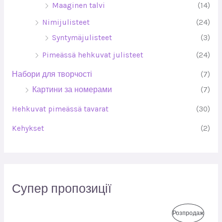
Maaginen talvi
(14)
Nimijulisteet
(24)
Syntymäjulisteet
(3)
Pimeässä hehkuvat julisteet
(24)
Набори для творчості
(7)
Картини за номерами
(7)
Hehkuvat pimeässä tavarat
(30)
Kehykset
(2)
Супер пропозиції
О
П
Т
Розпродаж
р
о