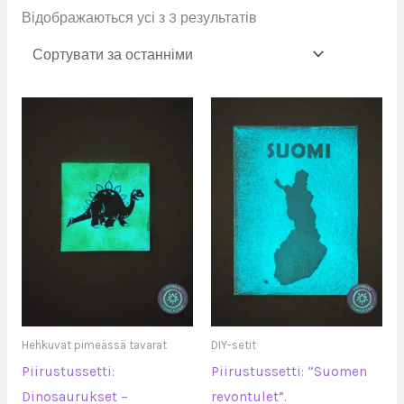
Відображаються усі з 3 результатів
Hehkuvat pimeässä tavarat
DIY-setit
Piirustussetti:
Piirustussetti: “Suomen
Dinosaurukset –
revontulet”.