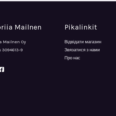
oriia Mailnen
Pikalinkit
ia Mailnen Oy
Відвідати магазин
 3094613-9
Звязатися з нами
Про нас