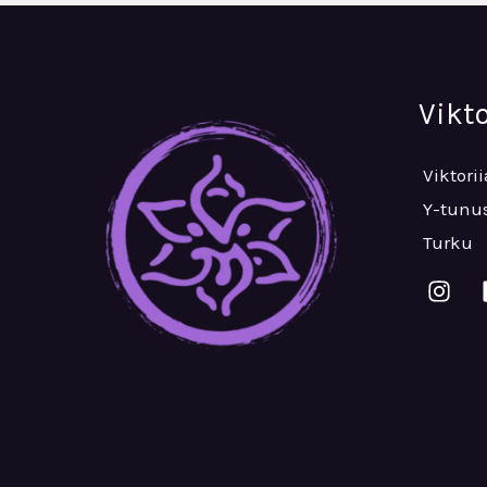
Vikt
Viktori
Y-tunus
Turku