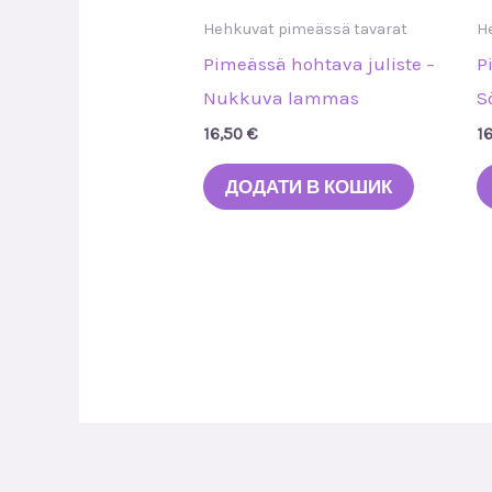
Hehkuvat pimeässä tavarat
H
Pimeässä hohtava juliste –
P
Nukkuva lammas
S
16,50
€
1
ДОДАТИ В КОШИК