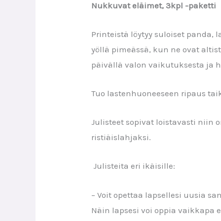
Nukkuvat eläimet, 3kpl -paketti
Printeistä löytyy suloiset panda,
yöllä pimeässä, kun ne ovat altis
päivällä valon vaikutuksesta ja
Tuo lastenhuoneeseen ripaus taik
Julisteet sopivat loistavasti nii
ristiäislahjaksi.
Julisteita eri ikäisille:
– Voit opettaa lapsellesi uusia s
Näin lapsesi voi oppia vaikkapa e