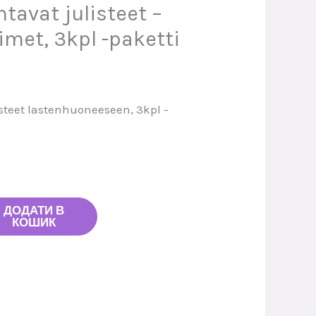
tavat julisteet –
met, 3kpl -paketti
steet lastenhuoneeseen, 3kpl -
ДОДАТИ В
КОШИК