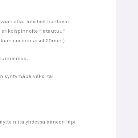
vaan alla. Julisteet hohtavat
n erikoispinnoite “latautuu”
llaan ensimmäiset 20min.).
a tunnelmaa.
sen syntymäpäiväksi tai
käytte niitä yhdessä ääneen läpi.