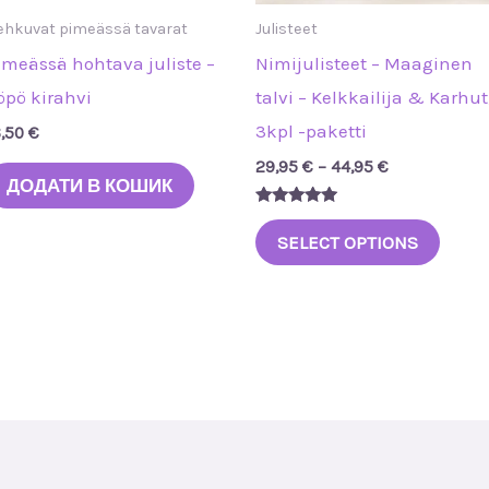
товар
ehkuvat pimeässä tavarat
Julisteet
imeässä hohtava juliste –
Nimijulisteet – Maaginen
öpö kirahvi
talvi – Kelkkailija & Karhut
3kpl -paketti
6,50
€
29,95
€
–
44,95
€
ДОДАТИ В КОШИК
Оцінено в
5.00
SELECT OPTIONS
з 5