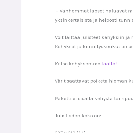
– Vanhemmat lapset haluavat mi
yksinkertaisista ja helposti tunn
Voit laittaa julisteet kehyksiin ja
Kehykset ja kiinnityskoukut on os
Katso kehyksemme
täältä!
Värit saattavat poiketa hieman k
Paketti ei sisällä kehystä tai rip
Julisteiden koko on:
297 x 210 (A4)