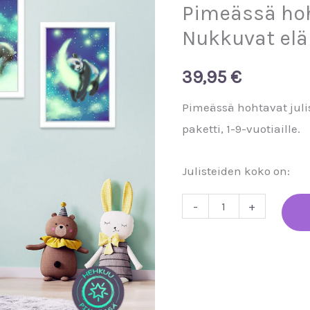
julisteet
Pimeässä hoh
-
Nukkuvat eläi
Nukkuvat
eläimet,
39,95
€
3kpl
Pimeässä hohtavat juli
-
paketti, 1-9-vuotiaille.
paketti
кількість
Julisteiden koko on:
-
+