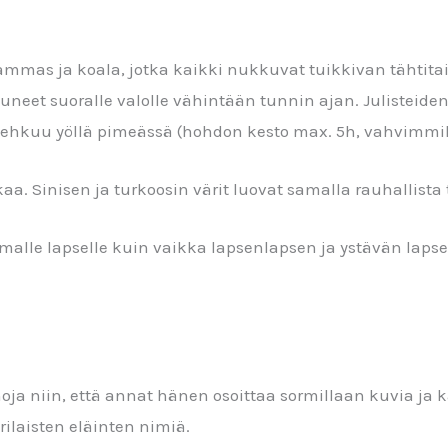
 lammas ja koala, jotka kaikki nukkuvat tuikkivan tähtitai
tuneet suoralle valolle vähintään tunnin ajan. Julisteide
 hehkuu yöllä pimeässä (hohdon kesto max. 5h, vahvimmi
aa. Sinisen ja turkoosin värit luovat samalla rauhallist
n omalle lapselle kuin vaikka lapsenlapsen ja ystävän lap
anoja niin, että annat hänen osoittaa sormillaan kuvia ja 
rilaisten eläinten nimiä.