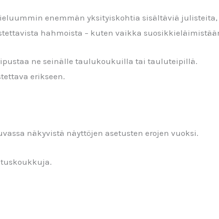
eluummin enemmän yksityiskohtia sisältäviä julisteita
istettavista hahmoista – kuten vaikka suosikkieläimistää
 ripustaa ne seinälle taulukoukuilla tai tauluteipillä.
tettava erikseen.
uvassa näkyvistä näyttöjen asetusten erojen vuoksi.
ustuskoukkuja.