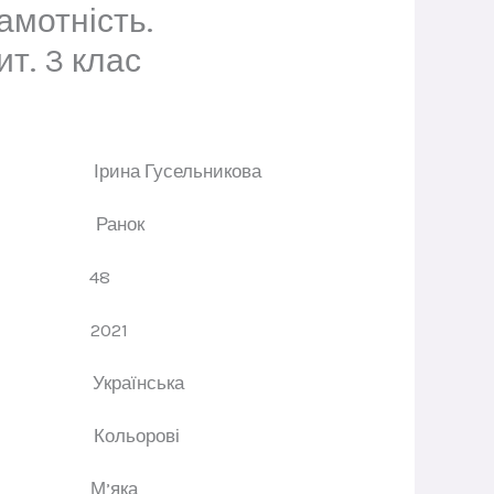
амотність.
т. 3 клас
ор
Ірина Гусельникова
цтво
Ранок
рінок 48
ання
2021
ва
Українська
ації
Кольорові
динки
М’яка