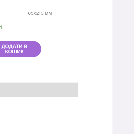
ат
165х210 мм
і
ДОДАТИ В
КОШИК