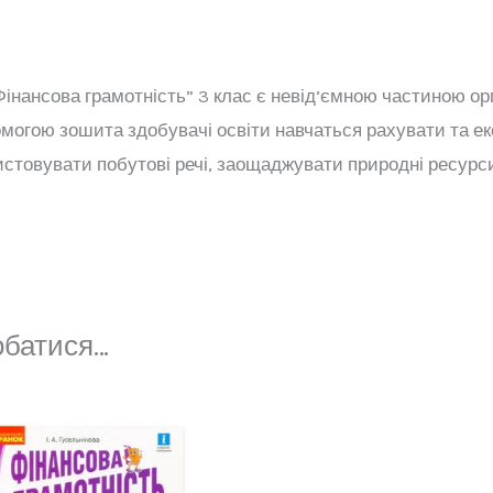
нансова грамотність” 3 клас є невід’ємною частиною орга
омогою зошита здобувачі освіти навчаться рахувати та е
истовувати побутові речі, заощаджувати природні ресур
обатися…