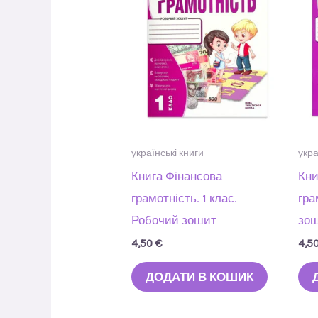
українські книги
укра
Книга Фінансова
Кни
грамотність. 1 клас.
гра
Робочий зошит
зош
4,50
€
4,5
ДОДАТИ В КОШИК