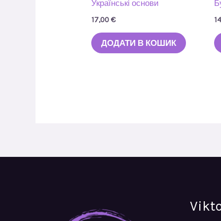
Українські основи
Б
17,00
€
1
ДОДАТИ В КОШИК
Vikt