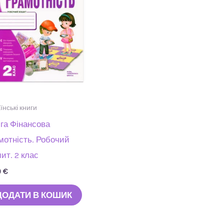
їнські книги
га Фінансова
мотність. Робочий
ит. 2 клас
0
€
ДОДАТИ В КОШИК