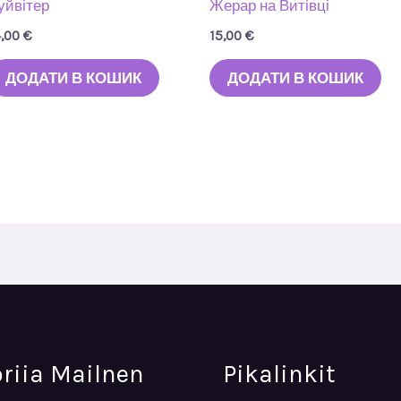
уйвітер
Жерар на Витівці
4,00
€
15,00
€
ДОДАТИ В КОШИК
ДОДАТИ В КОШИК
oriia Mailnen
Pikalinkit