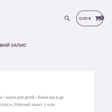
Робочий
зошит.
Пошук
3
0,00
€
клас
кількість
ВИЙ ЗАПИС
ги
/
книги для дітей
/
Віком від 6 до
тність. Робочий зошит. 3 клас