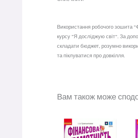
Використання робочого зошита “Фі
курсу “Я досліджую світ”. За доп
складати бюджет, розумно викор
та піклуватися про довкілля.
Вам також може спод