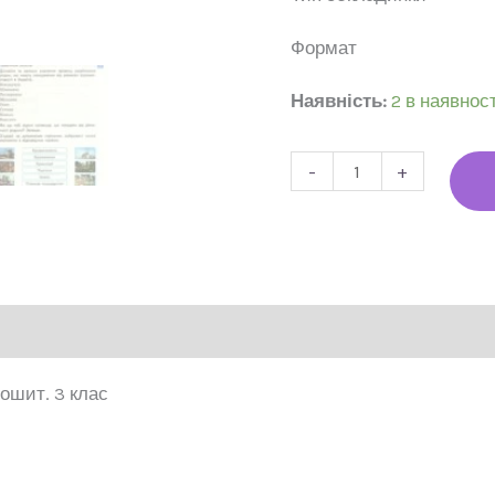
Форм
Наявність:
2 в наявност
-
+
ошит. 3 клас