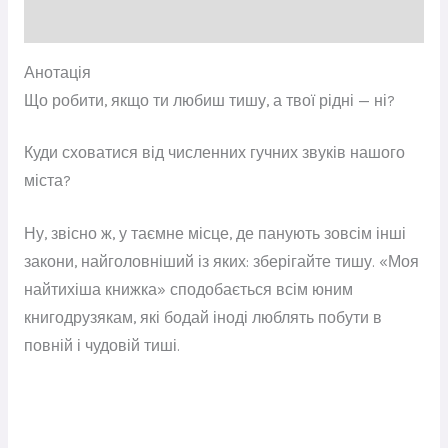
Відгуки (0)
Анотація
Що робити, якщо ти любиш тишу, а твої рідні — ні?
Куди сховатися від численних гучних звуків нашого
міста?
Ну, звісно ж, у таємне місце, де панують зовсім інші
закони, найголовніший із яких: зберігайте тишу. «Моя
найтихіша книжка» сподобається всім юним
книгодрузякам, які бодай іноді люблять побути в
повній і чудовій тиші.