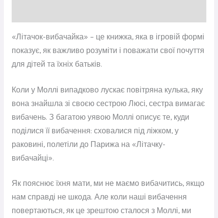
Відгуки (0)
«Літачок-вибачайка» – це книжка, яка в ігровій формі
показує, як важливо розуміти і поважати свої почуття
для дітей та їхніх батьків.
Коли у Моллі випадково лускає повітряна кулька, яку
вона знайшла зі своєю сестрою Люсі, сестра вимагає
вибачень. З багатою уявою Моллі описує те, куди
поділися її вибачення: сховалися під ліжком, у
раковині, полетіли до Парижа на «Літачку-
вибачайці».
Як пояснює їхня мати, ми не маємо вибачитись, якщо
нам справді не шкода. Але коли наші вибачення
повертаються, як це зрештою сталося з Моллі, ми