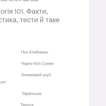
гія 101. Факти,
стика, тести й таке
ор
Пол Клейнман
ації
Чорно-білі
Схеми
цтво
Книжковий клуб
лля”
ва
Українська
динки
Тверда