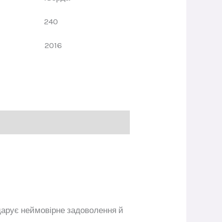
орінок
240
ання
2016
дарує неймовірне задоволення й