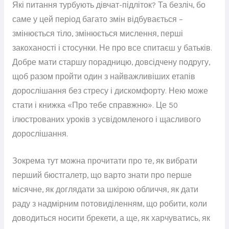
Які питання турбують дівчат-підліток? Та безліч, бо
саме у цей період багато змін відбувається –
змінюється тіло, змінюється мислення, перші
закоханості і стосунки. Не про все спитаєш у батьків.
Добре мати старшу порадницю, довсідчену подругу,
щоб разом пройти один з найважливіших етапів
дорослішання без стресу і дискомфорту. Нею може
стати і книжка «Про тебе справжню». Це 50
ілюстрованих уроків з усвідомленого і щасливого
дорослішання.
Зокрема тут можна прочитати про те, як вибрати
перший бюстгалетр, що варто знати про перше
місячне, як доглядати за шкірою обличчя, як дати
раду з надмірним потовиділенням, що робити, коли
доводиться носити брекети, а ще, як харчуватись, як