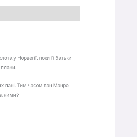
ота у Норвегії, поки її батьки
 плани.
их пані. Тим часом пан Манро
за ними?