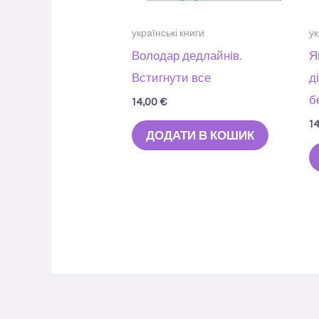
українські книги
ук
Володар дедлайнів.
Я
Встигнути все
д
б
14,00
€
1
ДОДАТИ В КОШИК