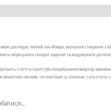
 якою доглядає любий пан Манро, волохате створіння з бол
юють вирішувати складні задачки та видумувати дотепні
ртають статті в газеті про пограбування квартир заможн
кімнатних песиків. Чи пов’язані ці злочини, і хто стоїть 
обатися…