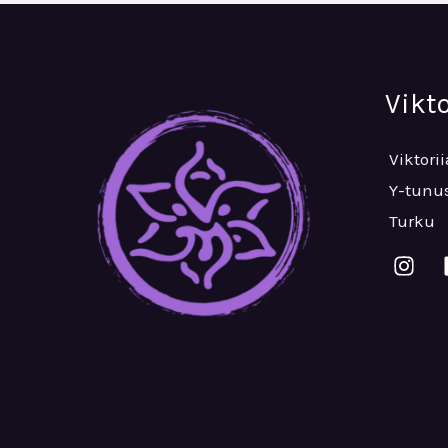
Vikt
Viktori
Y-tunus
Turku