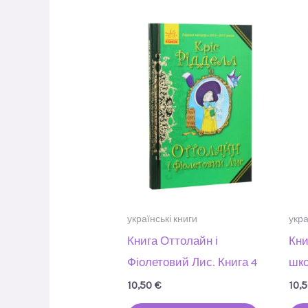
українські книги
укра
Книга Оттолайн і
Кни
Фіолетовий Лис. Книга 4
шко
10,50
€
10,