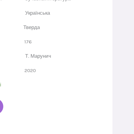
ва
Українська
динки
Тверда
орінок
176
адач
Т. Марунич
ання
2020
і