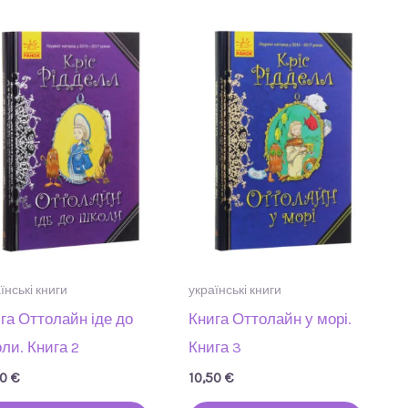
їнські книги
українські книги
га Оттолайн іде до
Книга Оттолайн у морі.
ли. Книга 2
Книга 3
50
€
10,50
€