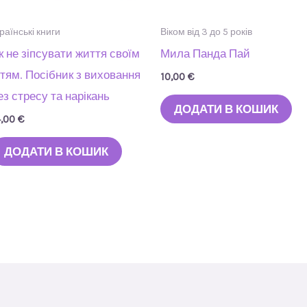
раїнські книги
Віком від 3 до 5 років
к не зіпсувати життя своїм
Мила Панда Пай
ітям. Посібник з виховання
10,00
€
ез стресу та нарікань
ДОДАТИ В КОШИК
4,00
€
ДОДАТИ В КОШИК