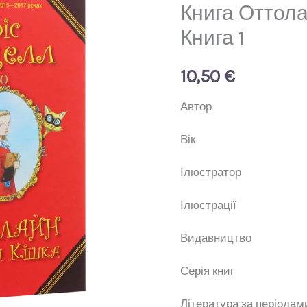
і
Книга Оттола
Жовта
Книга 1
Кішка.
Книга
10,50
€
1
Авт
кількість
Ві
Ілюстр
Ілюстр
Видавни
Серія к
Література за п