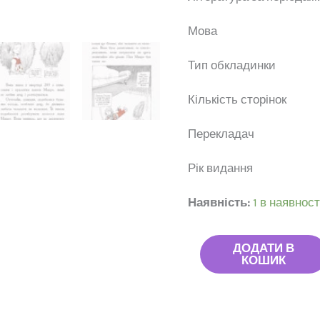
Мо
Тип обкла
Кількість ст
Перекл
Рік вид
Наявність:
1 в наявност
ДОДАТИ В
КОШИК