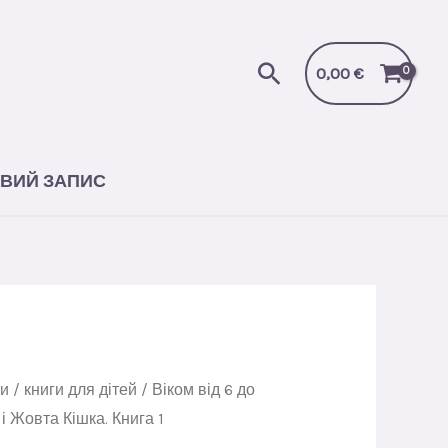
і
Жовта
Пошук
Кішка.
0,00
€
Книга
1
кількість
ВИЙ ЗАПИС
ги
/
книги для дітей
/
Віком від 6 до
і Жовта Кішка. Книга 1