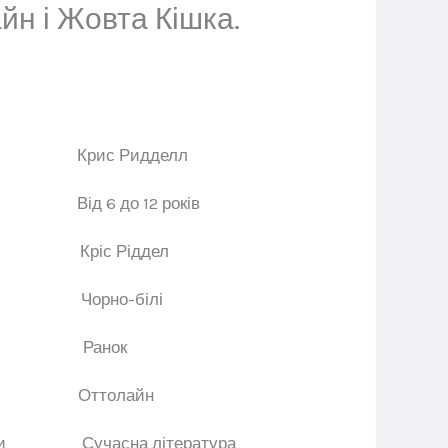
йн і Жовта Кішка.
ор
Крис Ридделл
к
Від 6 до
12 років
атор
Кріс Ріддел
ації
Чорно-білі
цтво
Ранок
ниг
Оттолайн
еріодами
Сучасна література