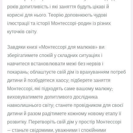
років допитливість і які заняття будуть цікаві й
корисні для нього. Теорію доповнюють чудові
ілюстрації та історії Монтессорі-родин із різних
куточків світу.
Завдяки книзі «Монтессорі для малюків» ви:
зберігатимете спокій у складних ситуаціях і
навчитеся встановлювати межі без нервів і
покарань; облаштуєте свій дім із врахуванням потреб
дитини й позбудетеся хаосу; підберете заняття
Монтессорі, які підходять саме вашому малюку;
виховуватимете допитливого дослідника
навколишнього світу; станете провідником для своєї
дитини й разом радітимете кожному новому етапу її
розвитку. Перетворіть свій дім у простір Монтессорі
— станьте свідомими, уважними і спокійними