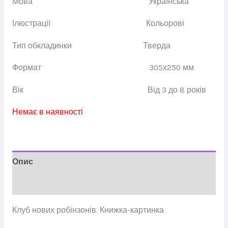
Мова
Українська
Ілюстрації
Кольорові
Тип обкладинки
Тверда
Формат
305х250 мм
Вік
Від 3
до 8 років
Немає в наявності
Опис
Відгуки (0)
Клуб нових робінзонів. Книжка-картинка