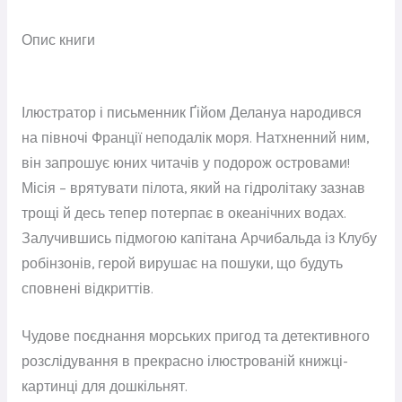
Опис книги
Ілюстратор і письменник Ґійом Делануа народився
на півночі Франції неподалік моря. Натхненний ним,
він запрошує юних читачів у подорож островами!
Місія – врятувати пілота, який на гідролітаку зазнав
трощі й десь тепер потерпає в океанічних водах.
Залучившись підмогою капітана Арчибальда із Клубу
робінзонів, герой вирушає на пошуки, що будуть
сповнені відкриттів.
Чудове поєднання морських пригод та детективного
розслідування в прекрасно ілюстрованій книжці-
картинці для дошкільнят.