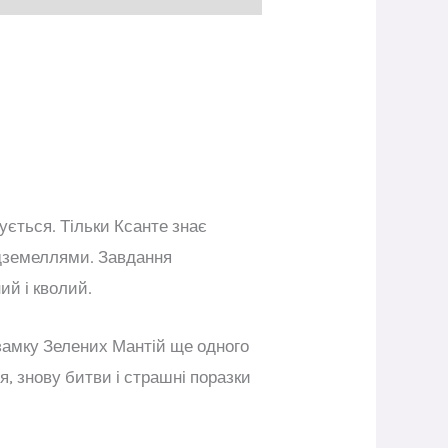
ується. Тільки Ксанте знає
ідземеллями. Завдання
ий і кволий.
замку Зелених Мантій ще одного
я, знову битви і страшні поразки