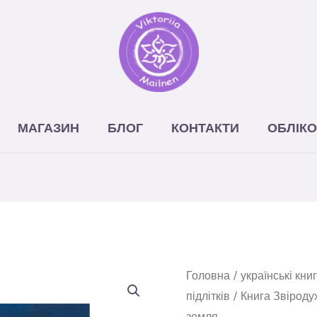
МАГАЗИН
БЛОГ
КОНТАКТИ
ОБЛІКО
Книга
Головна
/
українські кни
підлітків
/ Книга Звіродух
Звіродухи.
земля