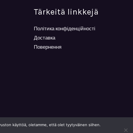
Tärkeitä linkkejä
Політика конфіденційності
Доставка
Повернення
ston käyttöä, oletamme, että olet tyytyväinen siihen.
Powered By Viktoriia Mailnen