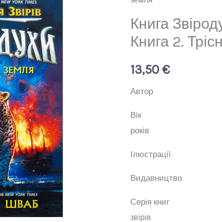
Падіння
звірів.
Книга Звіроду
Книга
Книга 2. Тріс
2.
Тріснута
13,50
€
земля
Авт
кількість
Ві
років
Ілюстр
Видавни
Серія 
звірів