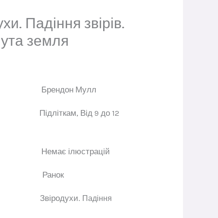
хи. Падіння звірів.
нута земля
ор
Брендон Мулл
к
Підліткам
,
Від 9 до 12
ації
Немає ілюстрацій
цтво
Ранок
книг
Звіродухи.
Падіння