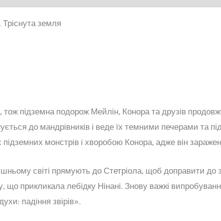
2. Тріснута земля
 тож підземна подорож Мейлін, Конора та друзів продовж
нується до мандрівників і веде їх темними печерами та п
підземних монстрів і хворобою Конора, адже він заражен
ішньому світі прямують до Стетріола, щоб доправити до 
, що прикликала лебідку Нінані. Знову важкі випробуванн
духи: падіння звірів».