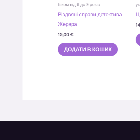
Віком від 6 до 9 років
ук
Різдвяні справи детектива
Ц
Жерара
1
15,00
€
ДОДАТИ В КОШИК