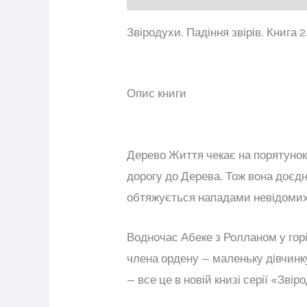
Звіродухи. Падіння звірів. Книга 
Опис книги
Дерево Життя чекає на порятунок,
дорогу до Дерева. Тож вона доєд
обтяжується нападами невідомих 
Водночас Абеке з Ролланом у гор
члена ордену — маленьку дівчинку
— все це в новій книзі серії «Звіро