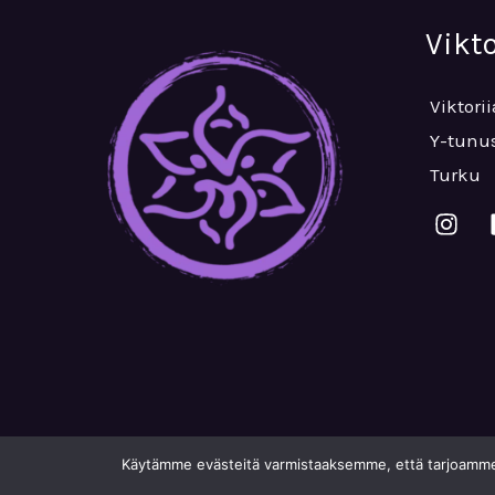
Vikt
Viktori
Y-tunus
Turku
Käytämme evästeitä varmistaaksemme, että tarjoamme s