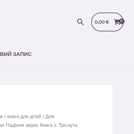
Падіння
звірів.
Пошук
Книга
0,00
€
2.
Тріснута
земля
ВИЙ ЗАПИС
кількість
ги
/
книги для дітей
/
Для
и. Падіння звірів. Книга 2. Тріснута