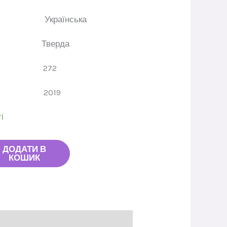
ва
Українська
динки
Тверда
орінок
272
ання
2019
і
ДОДАТИ В
КОШИК