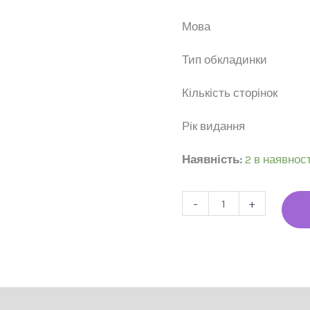
Мо
Тип обкла
Кількість ст
Рік вид
Наявність:
2 в наявност
-
+