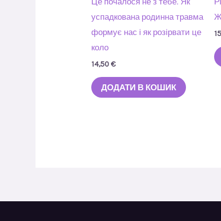
Це почалося не з тебе. Як
Р
успадкована родинна травма
Ж
формує нас і як розірвати це
1
коло
14,50
€
ДОДАТИ В КОШИК