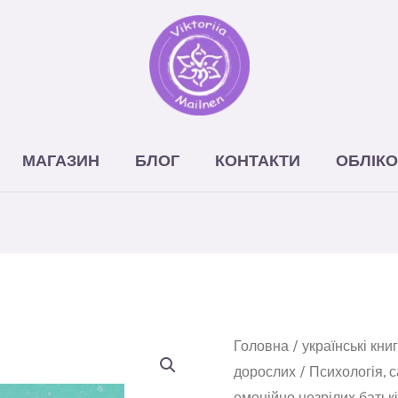
МАГАЗИН
БЛОГ
КОНТАКТИ
ОБЛІКО
Книга
Головна
/
українські кни
дорослих
/
Психологія, 
Вільні
емоційно незрілих батьк