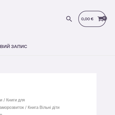
діти
емоційно
Пошук
незрілих
0,00
€
батьків
кількість
ВИЙ ЗАПИС
ги
/
Книги для
саморозвиток
/ Книга Вільні діти
ів