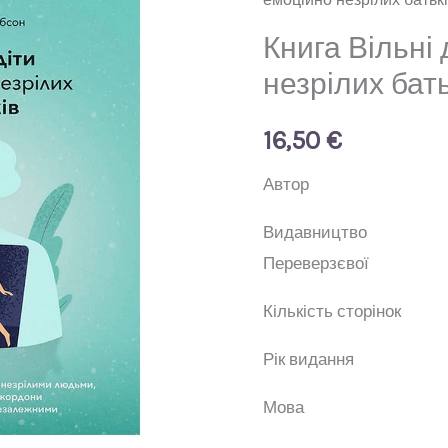
діти
емоційно
Книга Вільні 
незрілих
незрілих бать
батьків
кількість
16,50
€
Авт
Видавни
Переверзєвої
Кількість ст
Рік вид
Мо