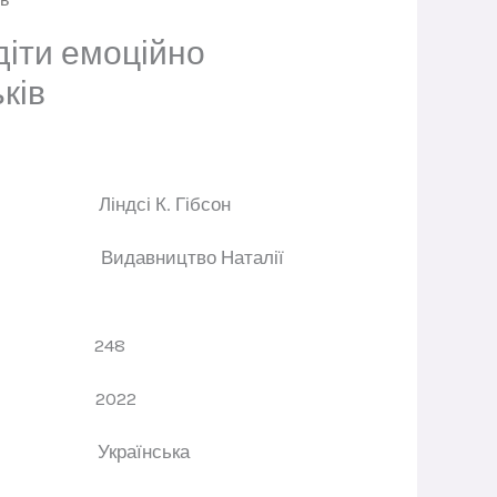
діти емоційно
ків
ор
Ліндсі К. Гібсон
цтво
Видавництво Наталії
орінок
248
ання
2022
ва
Українська