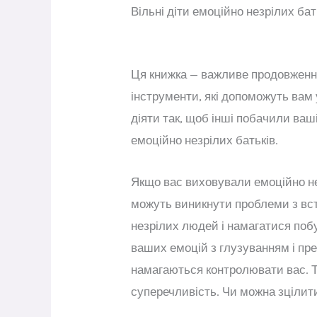
Вільні діти емоційно незрілих бат
Ця книжка — важливе продовження 
інструменти, які допоможуть вам
діяти так, щоб інші побачили ваш
емоційно незрілих батьків.
Якщо вас виховували емоційно нез
можуть виникнути проблеми з вст
незрілих людей і намагатися побу
ваших емоцій з глузуванням і пр
намагаються контролювати вас. То
суперечливість. Чи можна зцілити