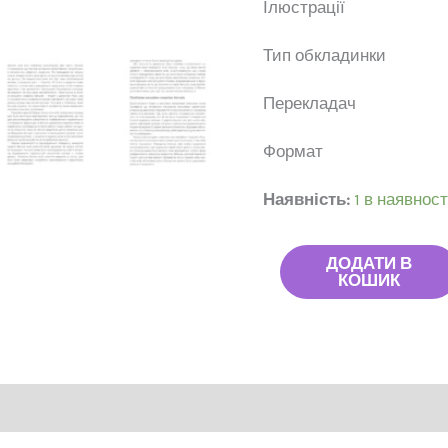
Ілюстр
Тип обкла
Перекл
Форм
Наявність:
1 в наявност
ДОДАТИ В
КОШИК