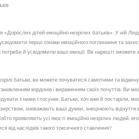
ьків
«Дорослих дітей емоційно незрілих батьків». У ній Ліндс
 усвідомити перші ознаки емоційного поглинання та захис
і потреби й усвідомили ваші емоції. Ви нарешті зможете з
рілі батьки, ви можете почуватися самотніми та відкину
ановленням кордонів і вираженням своїх почуттів. Ви м
дувати з ними стосунки. Батьки, хоч вже й постаріли, мо
езирством, зневажають ваші думки, знецінюють відчуття 
бто проявляють усі якості емоційно незрілих людей: егої
ся від наслідків такого токсичного ставлення?