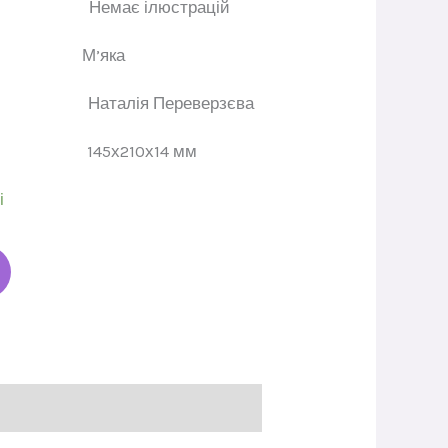
ації
Немає ілюстрацій
динки
М’яка
адач
Наталія Переверзєва
ат
145х210х14 мм
і