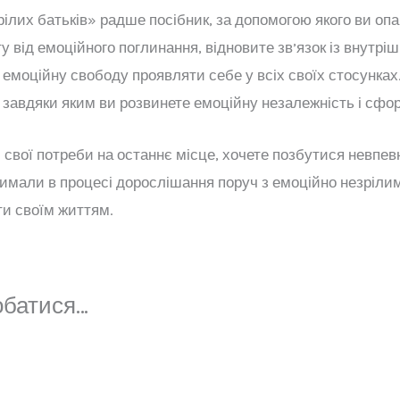
рілих батьків» радше посібник, за допомогою якого ви оп
у від емоційного поглинання, відновите зв’язок із внутріш
емоційну свободу проявляти себе у всіх своїх стосунках.
, завдяки яким ви розвинете емоційну незалежність і сф
 свої потреби на останнє місце, хочете позбутися невпевн
римали в процесі дорослішання поруч з емоційно незріли
ти своїм життям.
обатися…