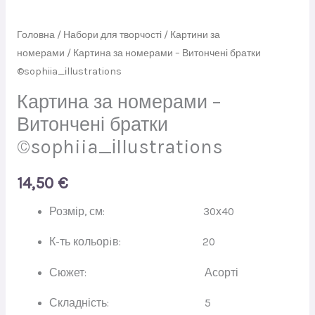
Головна
/
Набори для творчості
/
Картини за
номерами
/ Картина за номерами – Витончені братки
©sophiia_іllustrations
Картина за номерами –
Витончені братки
©sophiia_іllustrations
14,50
€
Розмір, см: 30х40
К-ть кольорiв: 20
Сюжет: Асорті
Складність: 5