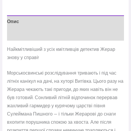
Опис
Відгуки (0)
Найкмітливіший з усіх кмітливців детектив Жерар
знову у справі!
Морськосвинські розслідування тривають і під час
літніх канікул на дачі, на хуторі Витівка. Цього разу на
Жерара чекають такі пригоди, до яких навіть він не
був готовий. Сонливий літній відпочинок перервав
жахливий гармидер у курячому царстві півня
Сулеймана Пишного — і тільки Жерарові до снаги
вхопити порушника спокою за хвоста. Але після
розкриття першої справи неминуче трапляються і