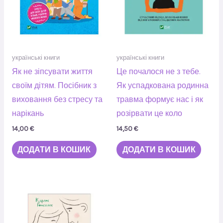
українські книги
українські книги
Як не зіпсувати життя
Це почалося не з тебе.
своїм дітям. Посібник з
Як успадкована родинна
виховання без стресу та
травма формує нас і як
нарікань
розірвати це коло
14,00
€
14,50
€
ДОДАТИ В КОШИК
ДОДАТИ В КОШИК