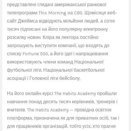
представлені глядачі американської ранкової
телепрограми This Morning на CBS. Щомісяця веб-
сайт Джеймса відвідують мільйони людей, а сотні
тисяч підписані на його популярну електронну
розсилку новин. Кліра як лектора постійно
запрошують виступити компанії, що входять до
списку Fortune 500, а його ідеї і напрацювання
використовують члени команд Національної
футбольної ліги, Національної баскетбольної
асоціації і Головної ліги бейсболу.
На його онлайн-курсі The Habits Academy пройшли
навчання понад десять тисяч керівників, тренерів і
вчителів. The Habits Academy — провідна освітня
платформа, призначена як для приватних осіб, так і
для працівників організацій, тобто усіх, хто прагне