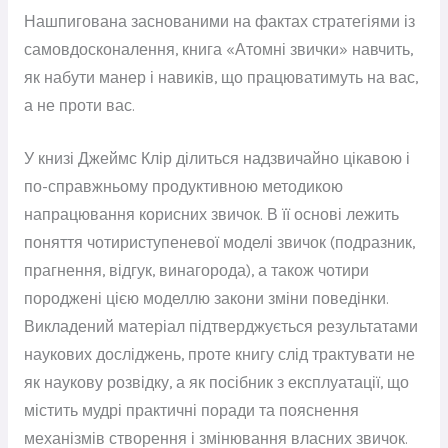
Нашпигована заснованими на фактах стратегіями із
самовдосконалення, книга «Атомні звички» навчить,
як набути манер і навиків, що працюватимуть на вас,
а не проти вас.
У книзі Джеймс Клір ділиться надзвичайно цікавою і
по-справжньому продуктивною методикою
напрацювання корисних звичок. В її основі лежить
поняття чотириступеневої моделі звичок (подразник,
прагнення, відгук, винагорода), а також чотири
породжені цією моделлю закони зміни поведінки.
Викладений матеріал підтверджується результатами
наукових досліджень, проте книгу слід трактувати не
як наукову розвідку, а як посібник з експлуатації, що
містить мудрі практичні поради та пояснення
механізмів створення і змінювання власних звичок.