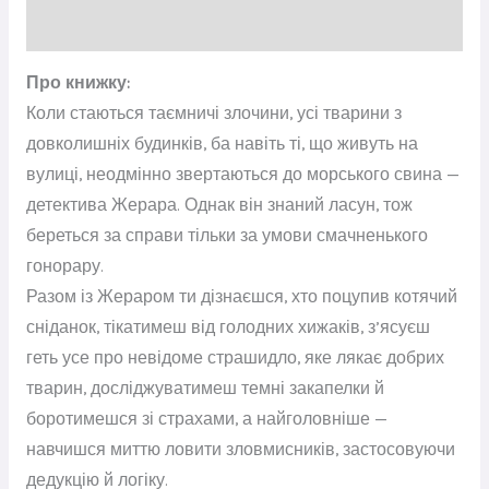
Відгуки (0)
Про книжку:
Коли стаються таємничі злочини, усі тварини з
довколишніх будинків, ба навіть ті, що живуть на
вулиці, неодмінно звертаються до морського свина —
детектива Жерара. Однак він знаний ласун, тож
береться за справи тільки за умови смачненького
гонорару.
Разом із Жераром ти дізнаєшся, хто поцупив котячий
сніданок, тікатимеш від голодних хижаків, з’ясуєш
геть усе про невідоме страшидло, яке лякає добрих
тварин, досліджуватимеш темні закапелки й
боротимешся зі страхами, а найголовніше —
навчишся миттю ловити зловмисників, застосовуючи
дедукцію й логіку.