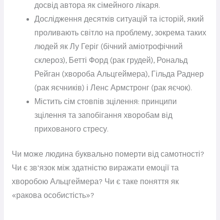
досвід автора як сімейного лікаря.
Дослідження десятків ситуацій та історій, який
проливають світло на проблему, зокрема таких
людей як Лу Геріг (бічний аміотрофічний
склероз), Бетті Форд (рак грудей), Рональд
Рейган (хвороба Альцгеймера), Гільда ​​Раднер
(рак яєчників) і Ленс Армстронг (рак яєчок).
Містить сім стовпів зцілення: принципи
зцілення та запобігання хворобам від
прихованого стресу.
Чи може людина буквально померти від самотності?
Чи є зв’язок між здатністю виражати емоції та
хворобою Альцгеймера? Чи є таке поняття як
«ракова особистість»?