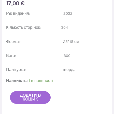
17,00
€
Рiк видання: 2022
Кiлькiсть сторiнок: 304
Формат: 25*15 см
Вага: 300 г
Палітурка: тверда
Наявність:
1 в наявності
ДОДАТИ В
КОШИК