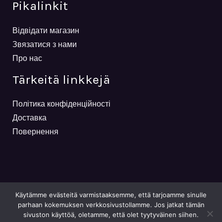
Pikalinkit
Відвідати магазин
Звязатися з нами
Про нас
Tärkeitä linkkejä
Політика конфіденційності
Доставка
Повернення
Käytämme evästeitä varmistaaksemme, että tarjoamme sinulle
parhaan kokemuksen verkkosivustollamme. Jos jatkat tämän
sivuston käyttöä, oletamme, että olet tyytyväinen siihen.