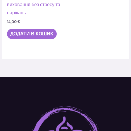
виховання без стресу та
нарікань
14,00
€
ДОДАТИ В КОШИК