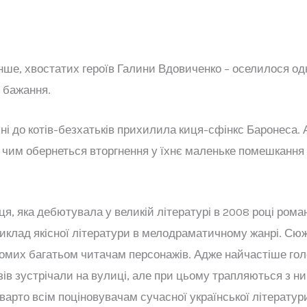
енше, хвостатих героїв Галини Вдовиченко – оселилося од
ї бажання.
і до котів-безхатьків прихилила киця-сфінкс Баронеса. Ан
, чим обернеться вторгнення у їхнє маленьке помешкання 
, яка дебютувала у великій літературі в 2008 році рома
иклад якісної літератури в мелодраматичному жанрі. Сюже
йомих багатьом читачам персонажів. Адже найчастіше голов
зів зустрічали на вулиці, але при цьому трапляються з ним
варто всім поціновувачам сучасної української літерату