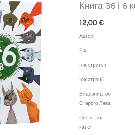
Книга 36 і 6 к
12,00
€
Авт
В
Ілюстр
Ілюстр
Видавни
Старого Лева
Серія 
казки