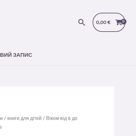
Пошук
0,00
€
ВИЙ ЗАПИС
ги
/
книги для дітей
/
Віком від 6 до
в