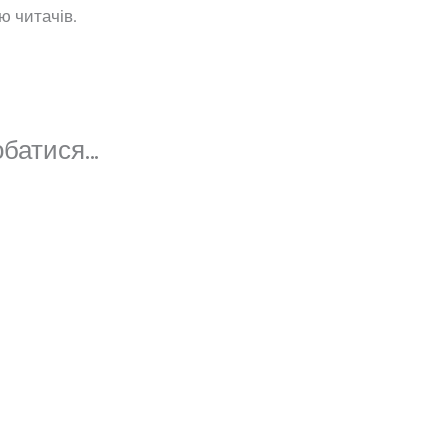
ю читачів.
обатися…