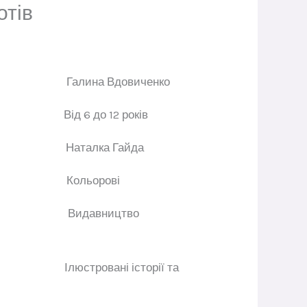
отів
ор
Галина Вдовиченко
ік
Від 6 до
12 років
атор
Наталка Гайда
ації
Кольорові
цтво
Видавництво
книг
Ілюстровані історії та