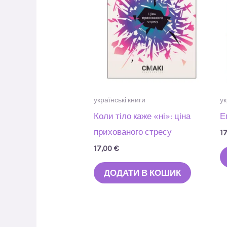
українські книги
ук
Коли тіло каже «ні»: ціна
Е
прихованого стресу
1
17,00
€
ДОДАТИ В КОШИК