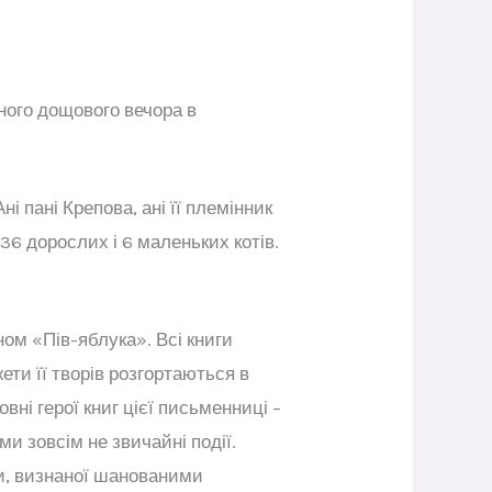
ного дощового вечора в
і пані Крепова, ані її племінник
36 дорослих і 6 маленьких котів.
ном «Пів-яблука». Всі книги
ти її творів розгортаються в
ні герої книг цієї письменниці –
и зовсім не звичайні події.
ри, визнаної шанованими