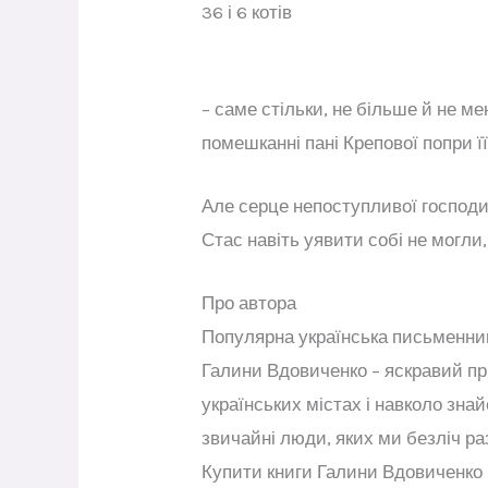
36 і 6 котів
– саме стільки, не більше й не м
помешканні пані Крепової попри ї
Але серце непоступливої господин
Стас навіть уявити собі не могли
Про автора
Популярна українська письменниця
Галини Вдовиченко – яскравий пр
українських містах і навколо зна
звичайні люди, яких ми безліч ра
Купити книги Галини Вдовиченко 