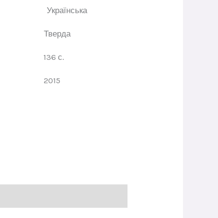
ва
Українська
динки
Тверда
орінок
136 с.
ання
2015