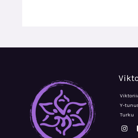
Vikt
Viktori
Y-tunus
Turku