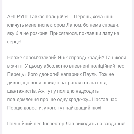
АНI РУШ! Гавкає полiцiя! Я — Перець, хоча iншi
кличуть мене Iнспектором Лапом, бо нема справи,
яку б я не розкрив! Присягаюся, поклавши лапу на
серце!
Невже сором’язливий Янiк справдi крадiй? Та нiколи
в життi! У цьому абсолютно впевненi полiцiйний пес
Перець i його двоногий напарник Пауль. Тож не
дивно, що вони швидко натрапляють на слiд
шантажистiв. Аж тут у полiцiю надходить
повiдомлення про ще одну крадiжку… Настав час
Перцю довести, у кого тут найкращий нюх!
Полiцiйний пес Iнспектор Лап виходить на завдання!