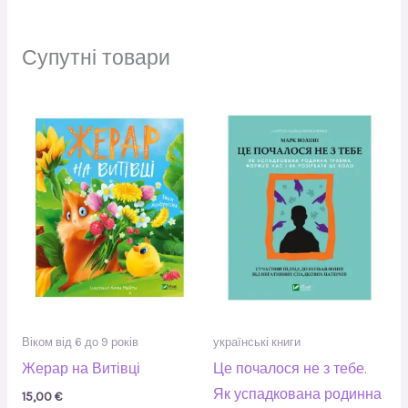
Супутні товари
Віком від 6 до 9 років
українські книги
Жерар на Витівці
Це почалося не з тебе.
Як успадкована родинна
15,00
€