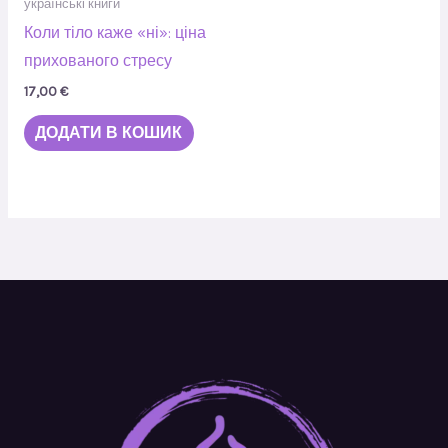
українські книги
Коли тіло каже «ні»: ціна
прихованого стресу
17,00
€
ДОДАТИ В КОШИК