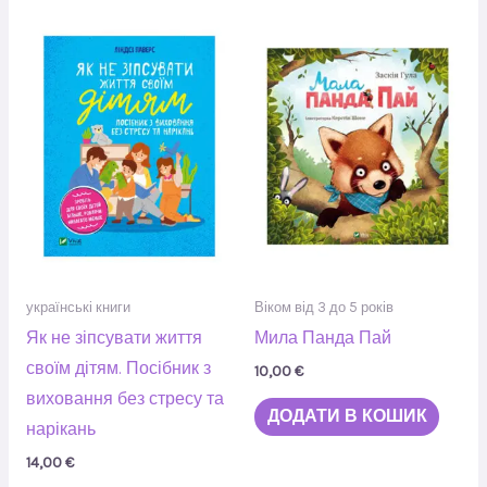
українські книги
Віком від 3 до 5 років
Як не зіпсувати життя
Мила Панда Пай
своїм дітям. Посібник з
10,00
€
виховання без стресу та
ДОДАТИ В КОШИК
нарікань
14,00
€