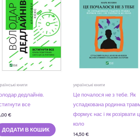
раїнські книги
українські книги
олодар дедлайнів.
Це почалося не з тебе. Як
стигнути все
успадкована родинна трав
формує нас і як розірвати 
4,00
€
коло
ДОДАТИ В КОШИК
14,50
€