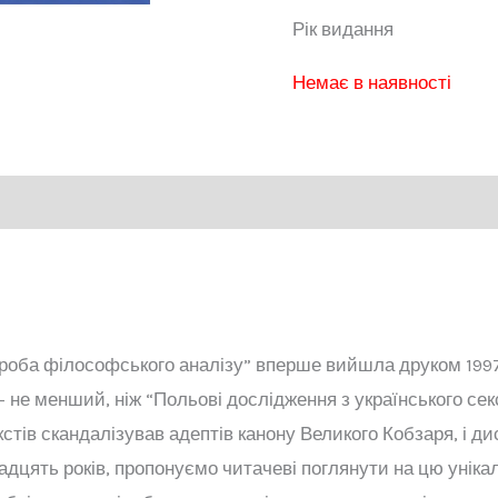
Рік вид
Немає в наявності
проба філософського аналізу” вперше вийшла друком 1997
– не менший, ніж “Польові дослідження з українського сек
кстів скандалізував адептів канону Великого Кобзаря, і д
 двадцять років, пропонуємо читачеві поглянути на цю унік