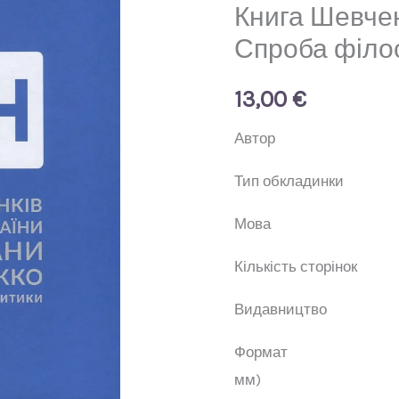
Книга Шевчен
Спроба філо
13,00
€
Авт
Тип обкла
Мо
Кількість с
Видавни
Фор
мм)