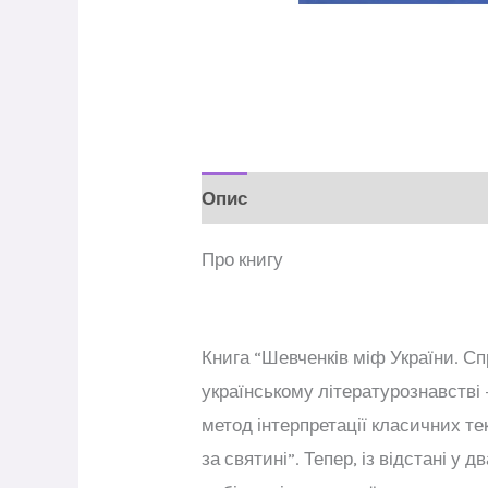
Опис
Відгуки (0)
Про книгу
Книга “Шевченків міф України. С
українському літературознавстві 
метод інтерпретації класичних те
за святині”. Тепер, із відстані у