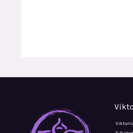
Vikt
Viktori
Y-tunus