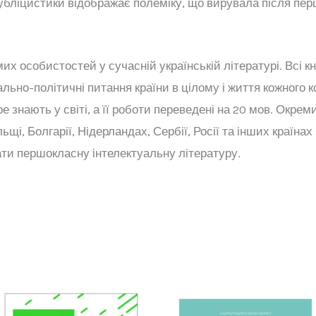
публіцистики відображає полеміку, що вирувала після перш
их особистостей у сучасній українській літературі. Всі к
ально-політичні питання країни в цілому і життя кожного 
 знають у світі, а її роботи переведені на 20 мов. Окре
ьщі, Болгарії, Нідерландах, Сербії, Росії та інших країнах
ти першокласну інтелектуальну літературу.