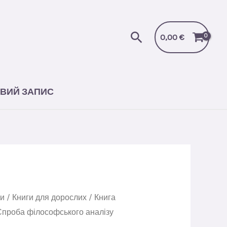
Пошук
0,00
€
ВИЙ ЗАПИС
ги
/
Книги для дорослих
/ Книга
Спроба філософського аналізу