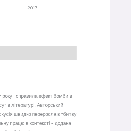
ання
2017
 року і справила ефект бомби в
су” в літературі. Авторський
искусія швидко переросла в “битву
альну працю в контексті – додана