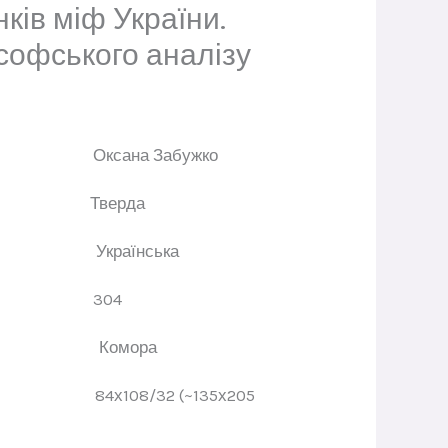
ків міф України.
софського аналізу
ор
Оксана Забужко
динки
Тверда
ва
Українська
торінок
304
цтво
Комора
мат
84х108/32 (~135х205