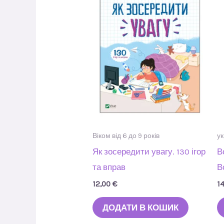
Віком від 6 до 9 років
ук
Як зосередити увагу. 130 ігор
В
та вправ
В
12,00
€
1
ДОДАТИ В КОШИК