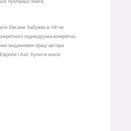
ої публікації книги.
ниги Оксани Забужко в тій чи
конкретного індивідуума конкретно.
мими виданнями праці автора
 Європи і Азії. Купити книги