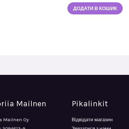
ДОДАТИ В КОШИК
oriia Mailnen
Pikalinkit
ia Mailnen Oy
Відвідати магазин
 3094613-9
Звязатися з нами