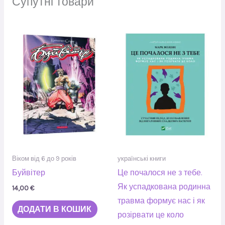
Супутні товари
Віком від 6 до 9 років
українські книги
Буйвітер
Це почалося не з тебе.
Як успадкована родинна
14,00
€
травма формує нас і як
ДОДАТИ В КОШИК
розірвати це коло