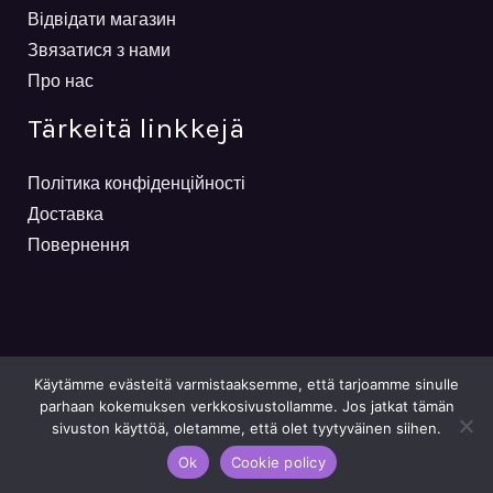
Відвідати магазин
Звязатися з нами
Про нас
Tärkeitä linkkejä
Політика конфіденційності
Доставка
Повернення
Käytämme evästeitä varmistaaksemme, että tarjoamme sinulle
parhaan kokemuksen verkkosivustollamme. Jos jatkat tämän
sivuston käyttöä, oletamme, että olet tyytyväinen siihen.
Powered By Viktoriia Mailnen
Ok
Cookie policy