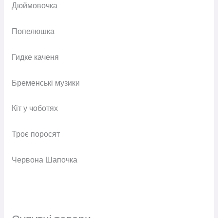
Дюймовочка
Попелюшка
Гидке каченя
Бременські музики
Кіт у чоботях
Троє поросят
Червона Шапочка