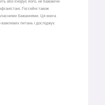
ить або ігнорує його, не бажаючи
фганістані, Госсейні також
 власними бажаннями. Ця книга
о важливих питань і досліджує