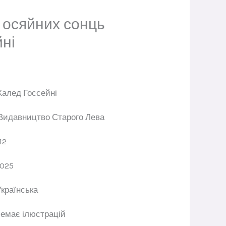
 осяйних сонць
ні
Халед Госсейні
Видавництво Старого Лева
12
025
Українська
емає ілюстрацій