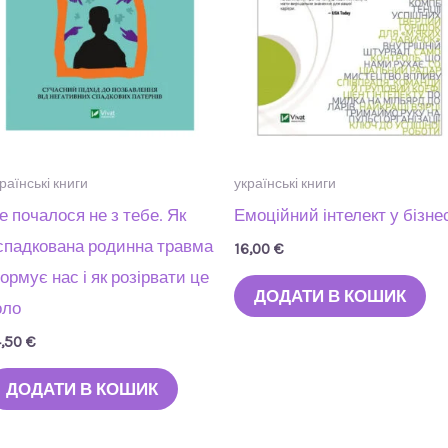
раїнські книги
українські книги
е почалося не з тебе. Як
Емоційний інтелект у бізне
спадкована родинна травма
16,00
€
ормує нас і як розірвати це
ДОДАТИ В КОШИК
оло
4,50
€
ДОДАТИ В КОШИК