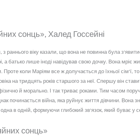
йних сонць», Халед Госсейні
з раннього віку казали, що вона не повинна була з’явитис
, а батько лише іноді навідував свою дочку. Вона мріє жи
 Проте коли Маріям все ж долучається до їхньої сім’ї, то 
овіка на тридцять років старшого за неї. Спершу він став
ізично й морально. І так триває роками. Тим часом поруч з
нак починається війна, яка руйнує життя дівчини. Вона зн
 одна в одній, формуючи глибокий зв’язок, який буває у с
яйних сонць»