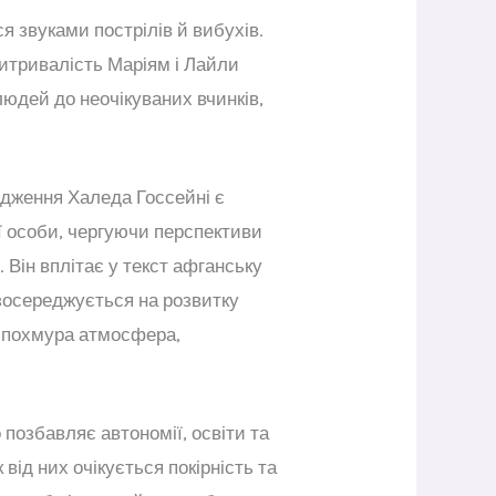
я звуками пострілів й вибухів.
итривалість Маріям і Лайли
людей до неочікуваних вчинків,
дження Халеда Госсейні є
ї особи, чергуючи перспективи
Він вплітає у текст афганську
і зосереджується на розвитку
є похмура атмосфера,
 позбавляє автономії, освіти та
від них очікується покірність та