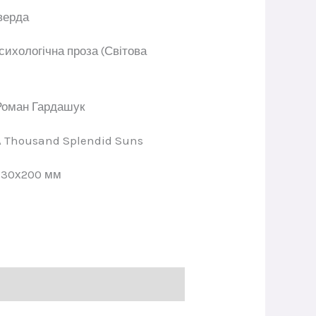
верда
сихологічна проза (Світова
Роман Гардашук
A Thousand Splendid Suns
130х200 мм