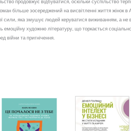
льство продовжує відбуватися, оскільки суспільство терп
оман більше зосереджений на висвітленні життя жінок в А
ної сили, яка змушує людей керуватися виживанням, а не
ть емоційну художню літературу, що торкається соціальн
ред війни та пригнічення.