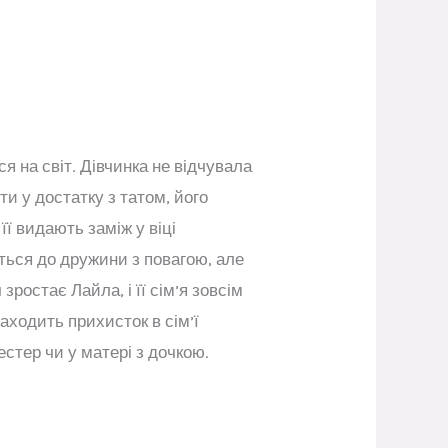
я на світ. Дівчинка не відчувала
ти у достатку з татом, його
її видають заміж у віці
иться до дружини з повагою, але
ростає Лайла, і її сім’я зовсім
аходить прихисток в сім’ї
естер чи у матері з дочкою.