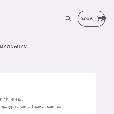
Пошук
0,00
€
ВИЙ ЗАПИС
ги
/
Книги для
тература
/ Книга Тисяча осяйних