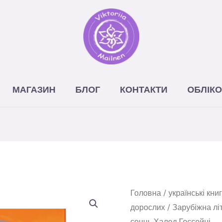
МАГАЗИН
БЛОГ
КОНТАКТИ
ОБЛІКО
Головна
/
українські кни
дорослих
/
Зарубіжна лі
сонць Халед Госсейні