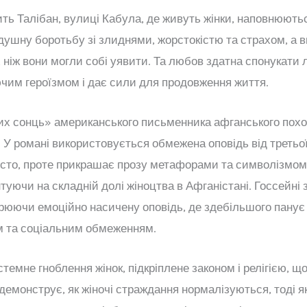
ь Талібан, вулиці Кабула, де живуть жінки, наповнюютьс
ушну боротьбу зі злиднями, жорстокістю та страхом, а в
ніж вони могли собі уявити. Та любов здатна спонукати 
чим героїзмом і дає сили для продовження життя.
их сонць» американського письменника афганського похо
 У романі використовується обмежена оповідь від третьо
сто, проте прикрашає прозу метафорами та символізмом. 
ентуючи на складній долі жіноцтва в Афганістані. Госсейн
творюючи емоційно насичену оповідь, де здебільшого пану
м та соціальним обмеженням.
мне гноблення жінок, підкріплене законом і релігією, що
емонструє, як жіночі страждання нормалізуються, тоді як 