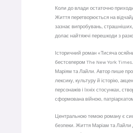
Коли до влади остаточно приходит
Життя перетворюється на відчайд
зазнає випробувань, страшніших, 
долає найтяжчі перешкоди з разю
Історичний роман «Тисяча осяйн
бестселером The New York Times.
Маріям та Лайли. Автор пише про
лексику, культуру й історію, акц
персонажів і їхніх стосунках, с
сформована війною, патріархато
Центральною темою роману є систе
безпеки. Життя Маріам та Лайли д