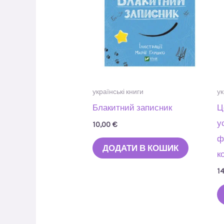
українські книги
ук
Блакитний записник
Ц
у
10,00
€
ф
ДОДАТИ В КОШИК
к
1