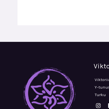
Vikt
Viktori
Y-tunus
Turku