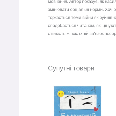
мовчання. Автор показує, як наси
змінювати соціальні норми. Хоч р
торкається теми війни як руйнів
сподобається читачам, які ціную
стійкість жінок, їхній зв’язок посе
Супутні товари