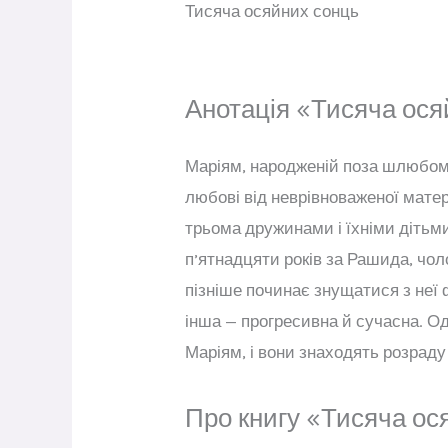
Тисяча осяйних сонць
Анотація «Тисяча ося
Маріям, народженій поза шлюбом, 
любові від неврівноваженої матері
трьома дружинами і їхніми дітьми.
п’ятнадцяти років за Рашида, чол
пізніше починає знущатися з неї ф
інша — прогресивна й сучасна. Од
Маріям, і вони знаходять розраду
Про книгу «Тисяча ос