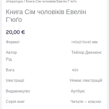
література
/ Книга Сім чоловіків Евелін Г’юґо
Книга Сім чоловіків Евелін
Г’юґо
20,00
€
Формат
145х215х40 мм
Автор
Тейлор Дженкінс
Рід
Вага
450
Ілюстрації
Немає ілюстрацій
Видавництво
Артбукс
Серія книг
Читати — класно!