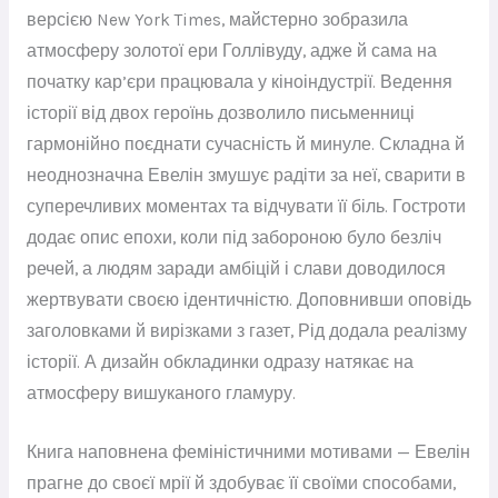
версією New York Times, майстерно зобразила
атмосферу золотої ери Голлівуду, адже й сама на
початку кар’єри працювала у кіноіндустрії. Ведення
історії від двох героїнь дозволило письменниці
гармонійно поєднати сучасність й минуле. Складна й
неоднозначна Евелін змушує радіти за неї, сварити в
суперечливих моментах та відчувати її біль. Гостроти
додає опис епохи, коли під забороною було безліч
речей, а людям заради амбіцій і слави доводилося
жертвувати своєю ідентичністю. Доповнивши оповідь
заголовками й вирізками з газет, Рід додала реалізму
історії. А дизайн обкладинки одразу натякає на
атмосферу вишуканого гламуру.
Книга наповнена феміністичними мотивами — Евелін
прагне до своєї мрії й здобуває її своїми способами,