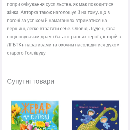
попри очікування суспільства, як має поводитися
жінка. Авторка також наголошує й на тому, що в
погоні за успіхом й намаганнях втриматися на
вершині, легко втратити себе. Оповідь буде цікава
поціновувачам драм і багатогранних героїв, історій з
ЛГБТК+ наративами та охочим насолодитися духом
старого Голлівуду.
Супутні товари