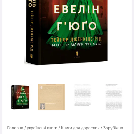
Головна
/
українські книги
/
Книги для дорослих
/
Зарубіжна