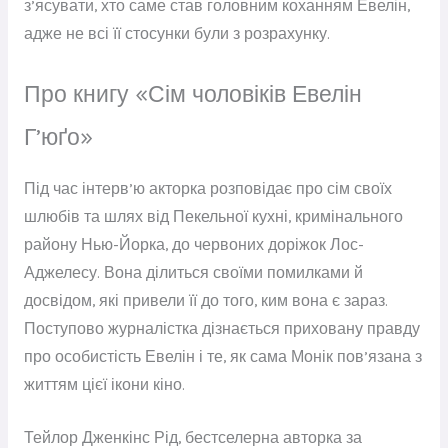
з’ясувати, хто саме став головним коханням Евелін,
адже не всі її стосунки були з розрахунку.
Про книгу «Сім чоловіків Евелін
Г’юґо»
Під час інтерв’ю акторка розповідає про сім своїх
шлюбів та шлях від Пекельної кухні, кримінального
району Нью-Йорка, до червоних доріжок Лос-
Аджелесу. Вона ділиться своїми помилками й
досвідом, які привели її до того, ким вона є зараз.
Поступово журналістка дізнається приховану правду
про особистість Евелін і те, як сама Монік пов’язана з
життям цієї ікони кіно.
Тейлор Дженкінс Рід, бестселерна авторка за