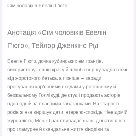
Сім чоловіків Евелін Г’юґо
Анотація «Сім чоловіків Евелін
Г’юґо», Тейлор Дженкінс Рід
Евелін Г’юґо, дочка кубинських емігрантів,
використовує свою красу й шлюб спершу задля втечі
від жорстокого батька, а пізніше — заради
просування кар’єрними сходами у розкішному й
безжальному Голлівуді, де студії продають акторів
одна одній за власними забаганками. На старості
років жінка вирішує дати інтерв’ю-сповідь. Невідомій
журналістці Монік Грант випадає шанс дізнатися все
про гламурне й скандальне життя кінодіви та