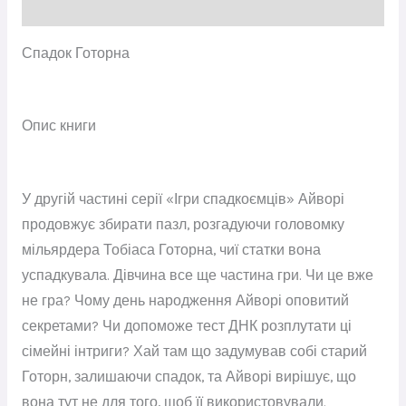
Відгуки (0)
Спадок Готорна
Опис книги
У другій частині серії «Ігри спадкоємців» Айворі
продовжує збирати пазл, розгадуючи головомку
мільярдера Тобіаса Готорна, чиї статки вона
успадкувала. Дівчина все ще частина гри. Чи це вже
не гра? Чому день народження Айворі оповитий
секретами? Чи допоможе тест ДНК розплутати ці
сімейні інтриги? Хай там що задумував собі старий
Готорн, залишаючи спадок, та Айворі вирішує, що
вона тут не для того, щоб її використовували.