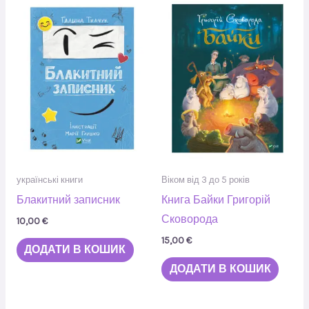
українські книги
Віком від 3 до 5 років
Блакитний записник
Книга Байки Григорій
Сковорода
10,00
€
15,00
€
ДОДАТИ В КОШИК
ДОДАТИ В КОШИК