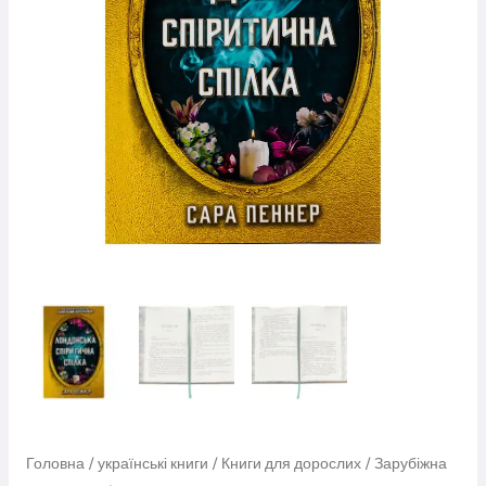
Головна
/
українські книги
/
Книги для дорослих
/
Зарубіжна