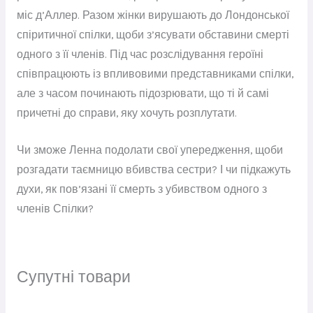
міс д’Аллер. Разом жінки вирушають до Лондонської
спіритичної спілки, щоби з’ясувати обставини смерті
одного з її членів. Під час розслідування героїні
співпрацюють із впливовими представниками спілки,
але з часом починають підозрювати, що ті й самі
причетні до справи, яку хочуть розплутати.
Чи зможе Ленна подолати свої упередження, щоби
розгадати таємницю вбивства сестри? І чи підкажуть
духи, як пов’язані її смерть з убивством одного з
членів Спілки?
Супутні товари