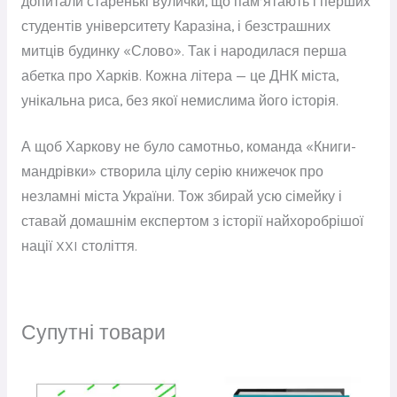
допитали старенькі вулички, що пам’ятають і перших
студентів університету Каразіна, і безстрашних
митців будинку «Слово». Так і народилася перша
абетка про Харків. Кожна літера — це ДНК міста,
унікальна риса, без якої немислима його історія.
А щоб Харкову не було самотньо, команда «Книги-
мандрівки» створила цілу серію книжечок про
незламні міста України. Тож збирай усю сімейку і
ставай домашнім експертом з історії найхоробрішої
нації XXI століття.
Супутні товари