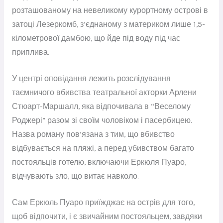
розташованому на невеликому курортному острові в
затоці Лезеркомб, з’єднаному з материком лише 1,5-
кілометрової дамбою, що йде під воду під час
приплива.
У центрі оповідання лежить розслідування
таємничого вбивства театральної акторки Арлени
Стюарт-Маршалл, яка відпочивала в “Веселому
Роджері” разом зі своїм чоловіком і пасербицею.
Назва роману пов’язана з тим, що вбивство
відбувається на пляжі, а перед убивством багато
постояльців готелю, включаючи Еркюля Пуаро,
відчувають зло, що витає навколо.
Сам Еркюль Пуаро приїжджає на острів для того,
щоб відпочити, і є звичайним постояльцем, завдяки