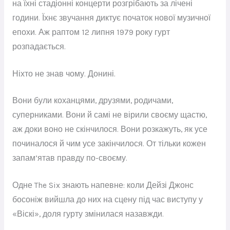
на їхні стадіонні концерти розгрібають за лічені
години. Їхнє звучання диктує початок нової музичної
епохи. Аж раптом 12 липня 1979 року гурт
розпадається.
Ніхто не знав чому. Донині.
Вони були коханцями, друзями, родичами,
суперниками. Вони й самі не вірили своєму щастю,
аж доки воно не скінчилося. Вони розкажуть, як усе
починалося й чим усе закінчилося. От тільки кожен
запам’ятав правду по-своєму.
Одне The Six знають напевне: коли Дейзі Джонс
босоніж вийшла до них на сцену під час виступу у
«Віскі», доля гурту змінилася назавжди.