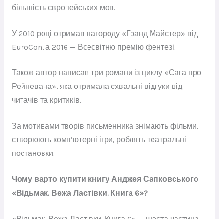
більшість європейських мов.
У 2010 році отримав нагороду «Гранд Майстер» від
EuroCon, а 2016 — Всесвітню премію фентезі.
Також автор написав три романи із циклу «Сага про
Рейневана», яка отримала схвальні відгуки від
читачів та критиків.
За мотивами творів письменника знімають фільми,
створюють комп’ютерні ігри, роблять театральні
постановки.
Чому варто купити книгу Анджея Сапковського
«Відьмак. Вежа Ластівки. Книга 6»?
«Відьмак. Вежа Ластівки. Книга 6» — шоста частина