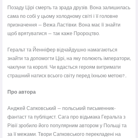
Позаду Цірі смерть та зрада друзів. Вона залишилась
сама по собі у цьому холодному світі і її головне
призначення — Вежа Ластівки. Вона має її знайти
щоб врятуватися
— так каже Пророцтво.
Геральт та Йенніфер відчайдушно намагаються
знайти та допомогти Цірі, на яку полюють імператори,
чаклуни та королі. Чи вдасться героям витримати
страшний натиск всього світу перед їхньою метою?..
Про автора
Анджей Сапковський — польський письменник-
фантаст та публіцист. Сага про відьмака Геральта з
Рівії зробило його популярним автором у Польщі та
за її межами. Твори Сапковського перекладені на