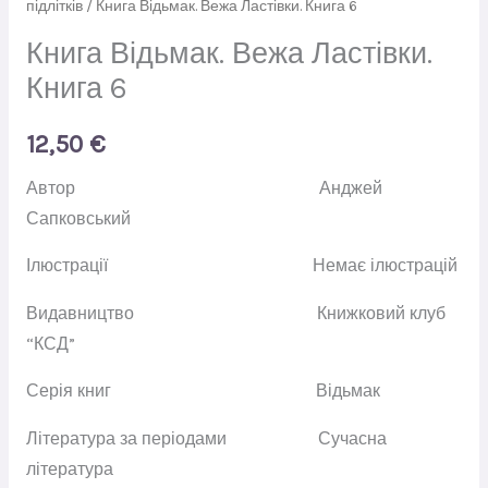
підлітків
/ Книга Відьмак. Вежа Ластівки. Книга 6
Книга Відьмак. Вежа Ластівки.
Книга 6
12,50
€
Автор
Анджей
Сапковський
Ілюстрації
Немає ілюстрацій
Видавництво
Книжковий клуб
“КСД”
Серія книг
Ві
д
ьмак
Література за періодами
Сучасна
література