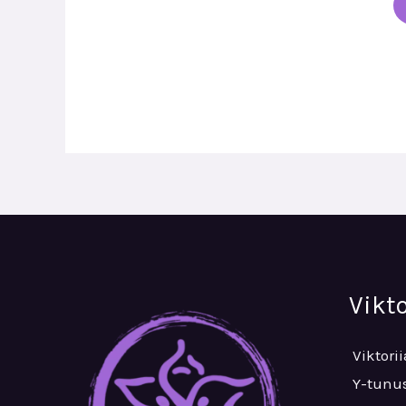
Vikt
Viktori
Y-tunus