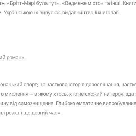
», «Брітт-Марі була тут», «Ведмеже місто» та інші. Кни
. Українською їх випускає видавництво #книголав.
ий роман».
 юнацький спорт; це частково історія дорослішання, част
вого мислення — в якому хтось, хто не схожий на героя, з
ину від самознищення. Глибоко емпатичне випробування 
і реакції ще довгий час».