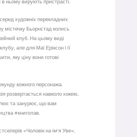
і в ньому вирують пристрасті.
 серед художніх перекладних
му містечку Бьорнстад колись
кейний клуб. На цьому виді
лубу, але для Маї Еріксон і її
ити, яку ціну вони готові
секунду кожного персонажа.
рія розвертається навколо хокею,
плює та занурює, що вам
ицтва #книголав.
тселерів «Чоловік на ім’я Уве»,