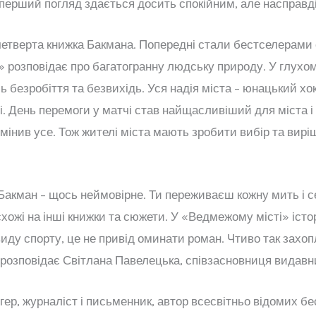
на перший погляд здається досить спокійним, але насправд
четверта книжка Бакмана. Попередні стали бестселерами
 розповідає про багатогранну людську природу. У глухо
 безробіття та безвихідь. Уся надія міста – юнацький хо
і. День перемоги у матчі став найщасливіший для міста і к
мінив усе. Тож жителі міста мають зробити вибір та виріш
ік Бакман – щось неймовірне. Ти переживаєш кожну мить і 
схожі на інші книжки та сюжети. У «Ведмежому місті» істо
виду спорту, це не привід оминати роман. Чтиво так захо
 розповідає Світлана Павелецька, співзасновниця видавн
р, журналіст і письменник, автор всесвітньо відомих бес