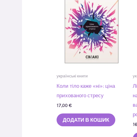
українські книги
ук
Коли тіло каже «ні»: ціна
Л
прихованого стресу
н
в
17,00
€
р
ДОДАТИ В КОШИК
1