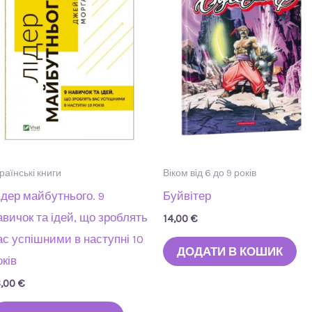
раїнські книги
Віком від 6 до 9 років
ідер майбутнього. 9
Буйвітер
авичок та ідей, що зроблять
14,00
€
ас успішними в наступні 10
ДОДАТИ В КОШИК
оків
6,00
€