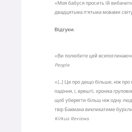
«Моя бабуся просить їй вибачити
двадцятьма п’ятьма мовами світу
Відгуки:
«Ви полюбите цей всепоглинаюч
People
«[…] Це про дещо більше, ніж про
падіння, і, врешті, хроніка групо
щоб уберегти більш ніж одну люд
твір Бакмана викликатиме бурхлив
Kirkus Reviews