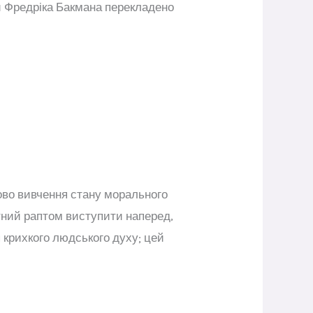
ги Фредріка Бакмана перекладено
ково вивчення стану морального
датний раптом виступити наперед,
крихкого людського духу; цей