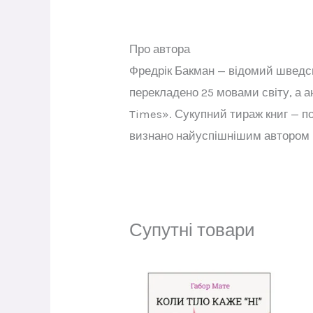
Про автора
Фредрік Бакман — відомий шведсь
перекладено 25 мовами світу, а 
Times». Сукупний тираж книг — по
визнано найуспішнішим автором 
Супутні товари