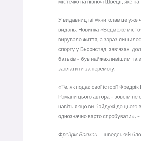
містечко на півночі Швеції, яке 
У видавництві #книголав це уже 
видань. Новинка «Ведмеже місто»
вирувало життя, а зараз лишилось
спорту у Бьорнстаді зав’язані дол
батьків – був найжахливішим та з
заплатити за перемогу.
«Те, як подає свої історії Фредр
Романи цього автора – зовсім не 
навіть якщо ви байдужі до цього 
однозначно варто спробувати», –
Фредрік Бакман
— шведський блоге