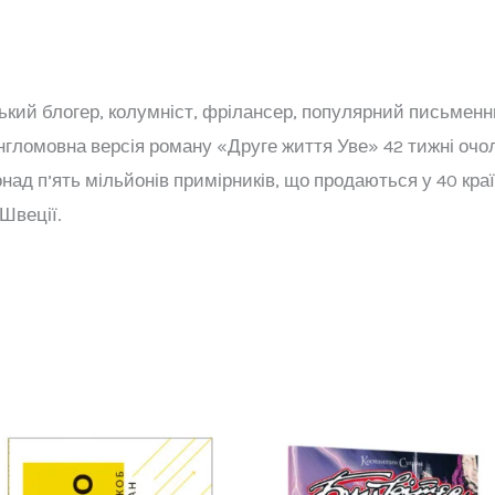
кий блогер, колумніст, фрілансер, популярний письменн
англомовна версія роману «Друге життя Уве» 42 тижні оч
над п’ять мільйонів примірників, що продаються у 40 країн
Швеції.