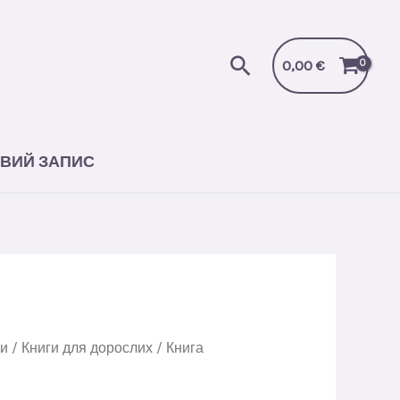
Пошук
0,00
€
ВИЙ ЗАПИС
ги
/
Книги для дорослих
/ Книга