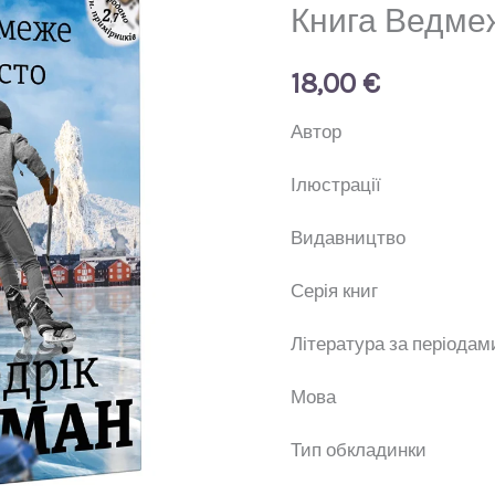
Книга Ведме
18,00
€
Авт
Ілюстр
Видавни
Серія 
Література за п
Мо
Тип обкла