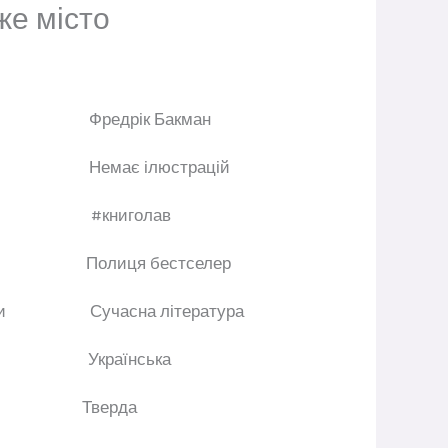
же місто
ор
Фредрік Бакман
ації
Немає ілюстрацій
цтво
#книголав
книг
Полиця бестселер
еріодами
Сучасна література
ва
Українська
динки
Тверда