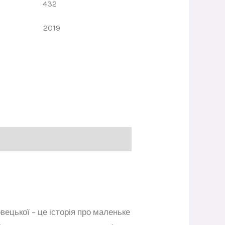
орінок
432
ання
2019
ецької – це історія про маленьке