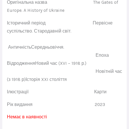
Оригінальна назва
The Gates of
Europe. A History of Ukraine
Історичний період
Первісне
суспільство. Стародавній світ.
Античність
Середньовіччя.
Епоха
Відродження
Новий час (XVI – 1918 р.)
Новітній час
(з 1918 р)
Історія XXI століття
Ілюстрації
Карти
Рік видання
2023
Немає в наявності