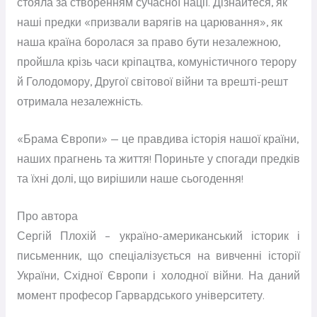
стояла за створенням сучасної нації. Дізнайтеся, як
наші предки «призвали варягів на царювання», як
наша країна боролася за право бути незалежною,
пройшла крізь часи кріпацтва, комуністичного терору
й Голодомору, Другої світової війни та врешті-решт
отримала незалежність.
«Брама Європи» — це правдива історія нашої країни,
наших прагнень та життя! Пориньте у спогади предків
та їхні долі, що вирішили наше сьогодення!
Про автора
Сергій Плохій – україно-американський історик і
письменник, що спеціалізується на вивченні історії
України, Східної Європи і холодної війни. На даний
момент професор Гарвардського університету.