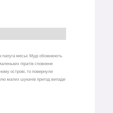
ник папуга месьє Муді обожнюють
маленьких піратів сповнене
ному острові, то повернули
долю малих шукачів пригод випаде