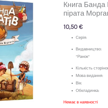
Книга Банда 
пірата Морга
10,50
€
Серія: 
Видавницт
“Ранок”
Кількість 
Мова в
Ві
Обкла
Немає в наявності