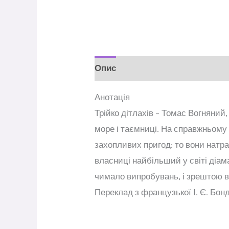
Опис
Відгуки (0)
Анотація
Трійко дітлахів – Томас Вогняний
море і таємниці. На справжньому
захопливих пригод: то вони натр
власниці найбільший у світі діа
чимало випробувань, і зрештою во
Переклад з французької І. Є. Бо