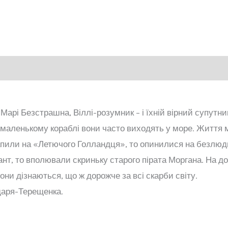
, Марі Безстрашна, Віллі-розумник – і їхній вірний супут
 маленькому кораблі вони часто виходять у море. Життя 
апили на «Летючого Голландця», то опинилися на безлюд
мант, то вполювали скриньку старого пірата Моргана. На 
ни дізнаються, що ж дорожче за всі скарби світу.
ндаря-Терещенка.