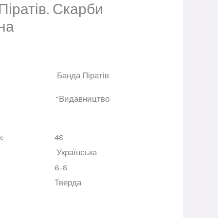
Піратів. Скарби
на
Банда Піратів
во: “Видавництво
сторінок:
48
идання:
Українська
к:
6-8
динка:
Тверда