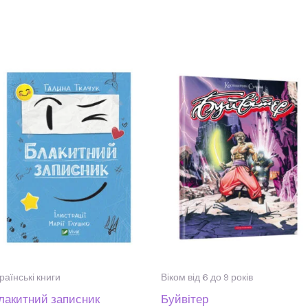
раїнські книги
Віком від 6 до 9 років
лакитний записник
Буйвітер