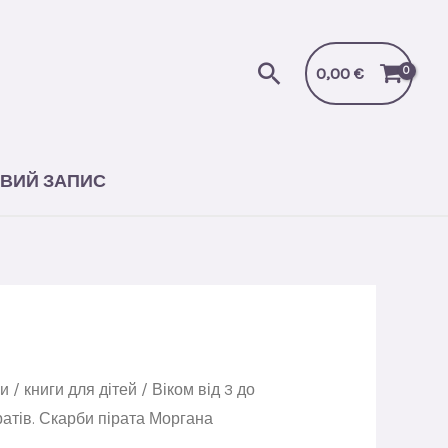
Пошук
0,00
€
ВИЙ ЗАПИС
ги
/
книги для дітей
/
Віком від 3 до
ратів. Скарби пірата Моргана