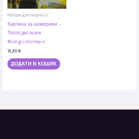
Набори для творчості
Картина за номерами –
Теплі дні осені
©sergii.shchepin
15,50
€
ДОДАТИ В КОШИК