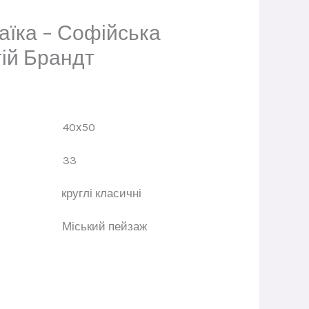
аїка – Софійська
ій Брандт
см: 40х50
орiв: 33
ів: круглі класичні
іський пейзаж