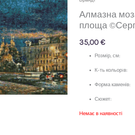
Алмазна моз
площа ©Серг
35,00
€
Розмір, 
К-ть коль
Форма камен
Сюжет: М
Немає в наявності