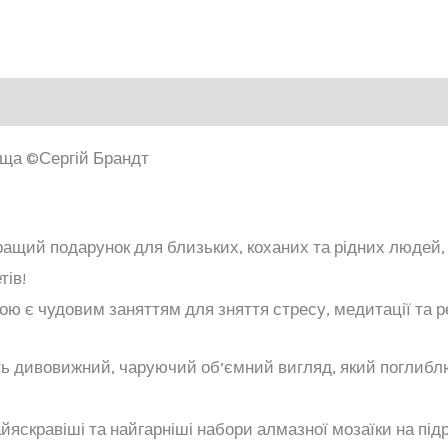
оща ©Сергій Брандт
кращий подарунок для близьких, коханих та рідних людей,
тів!
ою є чудовим заняттям для зняття стресу, медитації та р
ть дивовижний, чаруючий об’ємний вигляд, який поглиб
йяскравіші та найгарніші набори алмазної мозаїки на під