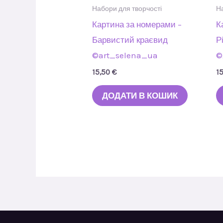
Набори для творчості
На
Картина за номерами –
К
Барвистий краєвид
Р
©art_selena_ua
©
15,50
€
1
ДОДАТИ В КОШИК