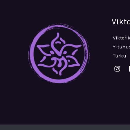
Vikt
Viktori
Y-tunus
Turku