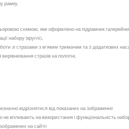
у рамку.
ольоровою схемою, яке оформлено на підрамник галерейн
ції набору (круглі),
боти зі стразами з м’яким тримачем та 3 додаткових насад
я вирівнювання стразів на полотні,
езначно відрізнятися від показаних на зображенні!
о не впливають на використання і функціональність набор
 зображених на сайті!