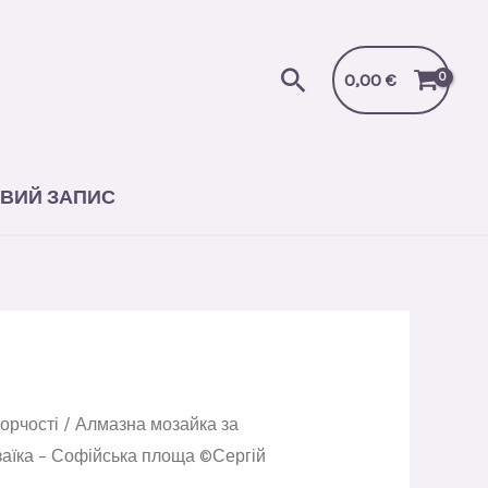
Пошук
0,00
€
ВИЙ ЗАПИС
орчості
/
Алмазна мозайка за
аїка – Софійська площа ©Сергій