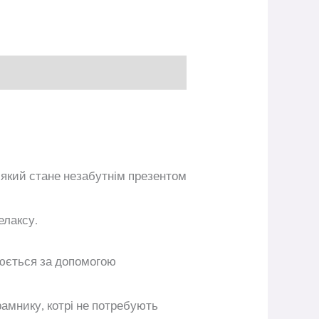
 який стане незабутнім презентом
елаксу.
люється за допомогою
рамнику, котрі не потребують