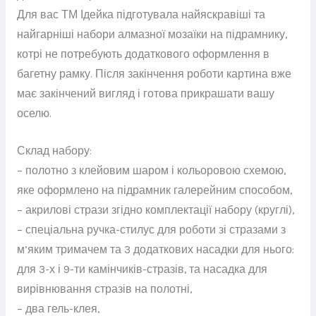
Для вас ТМ Ідейка підготувала найяскравіші та
найгарніші набори алмазної мозаїки на підрамнику,
котрі не потребують додаткового оформлення в
багетну рамку. Після закінчення роботи картина вже
має закінчений вигляд і готова прикрашати вашу
оселю.
Склад набору:
– полотно з клейовим шаром і кольоровою схемою,
яке оформлено на підрамник галерейним способом,
– акрилові стрази згідно комплектації набору (круглі),
– спеціальна ручка-стилус для роботи зі стразами з
м’яким тримачем та 3 додаткових насадки для нього:
для 3-х і 9-ти камінчиків-стразів, та насадка для
вирівнювання стразів на полотні,
– два гель-клея,