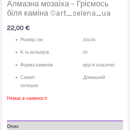
Алмазна мозаїка – Гріємось
біля каміна ©art_selena_ua
22,00
€
Розмір, см: 30х30
К-ть кольорiв: 30
Форма каменів: круглі класичні
Сюжет: Домашній
затишок
Немає в наявності
Опис