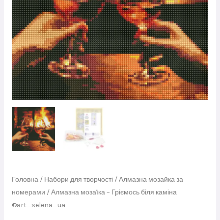
Головна
/
Набори для творчості
/
Алмазна мозайка за
номерами
/ Алмазна мозаїка – Гріємось біля каміна
©art_selena_ua