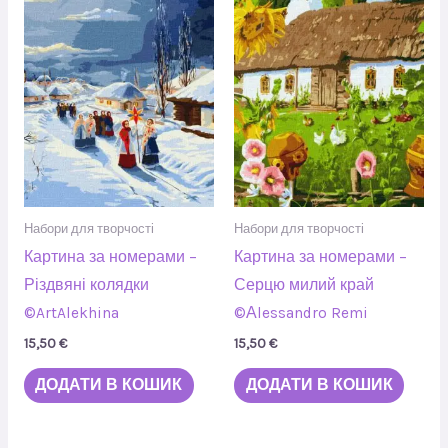
Набори для творчості
Набори для творчості
Картина за номерами –
Картина за номерами –
Різдвяні колядки
Серцю милий край
©ArtAlekhina
©Аlessandro Remi
15,50
€
15,50
€
ДОДАТИ В КОШИК
ДОДАТИ В КОШИК